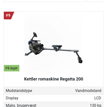
#9
På lager
Kettler romaskine Regatta 200
Modstandstype
Vandmodstand
Display
LCD
Maks. brugervægt
130 kg