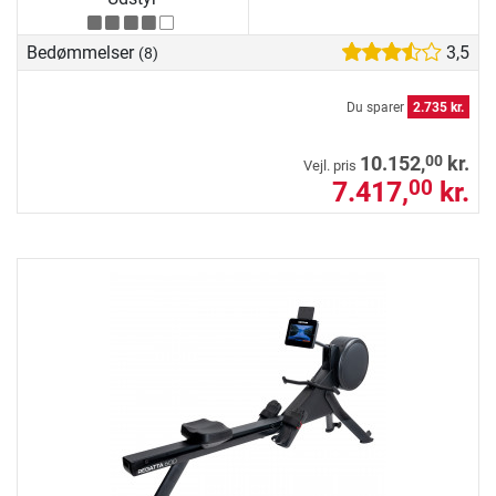
Bedømmelser
3,5
(8)
Du sparer
2.735 kr.
00
10.152,
kr.
Vejl. pris
7.417,
kr.
00