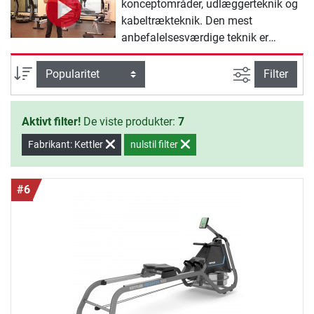
konceptområder, udlæggerteknik og
kabeltrækteknik. Den mest
anbefalelsesværdige teknik er
kabeltrækteknikken, da der hverved
genereres større modstande, som der
Avanceret s
sortering
Filter
kan styres og analyseres vha.
wattværdier.
Aktivt filter!
De viste produkter:
7
Fabrikant: Kettler
nulstil filter
#6