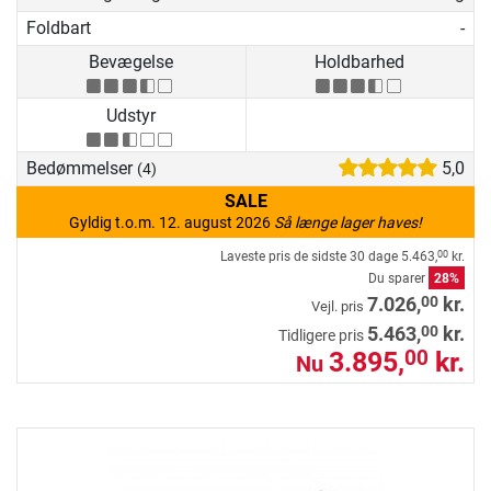
Foldbart
-
Bevægelse
Holdbarhed
Udstyr
Bedømmelser
5,0
(4)
SALE
Gyldig t.o.m. 12. august 2026
Så længe lager haves!
Laveste pris de sidste 30 dage
5.463,
kr.
00
Du sparer
28%
00
7.026,
kr.
Vejl. pris
00
5.463,
kr.
Tidligere pris
3.895,
kr.
00
Nu