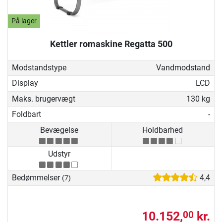
På lager
Kettler romaskine Regatta 500
Modstandstype
Vandmodstand
Display
LCD
Maks. brugervægt
130 kg
Foldbart
-
Bevægelse
Holdbarhed
Udstyr
Bedømmelser
4,4
(7)
10.152,
kr.
00