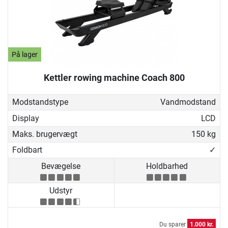
På lager
Kettler rowing machine Coach 800
Modstandstype
Vandmodstand
Display
LCD
Maks. brugervægt
150 kg
Foldbart
✓
Bevægelse
Holdbarhed
Udstyr
Du sparer
1.000 kr.