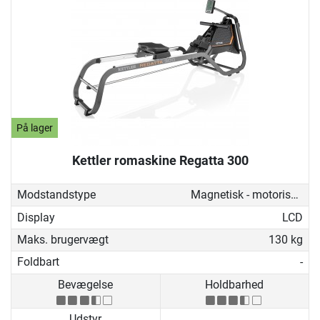
På lager
Kettler romaskine Regatta 300
Modstandstype
Magnetisk - motoriseret
Display
LCD
Maks. brugervægt
130 kg
Foldbart
-
Bevægelse
Holdbarhed
Udstyr