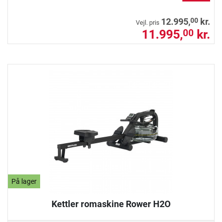
00
12.995,
kr.
Vejl. pris
11.995,
kr.
00
På lager
Kettler romaskine Rower H2O