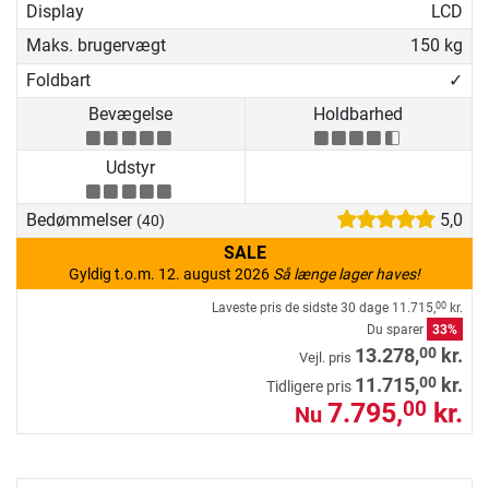
Display
LCD
Maks. brugervægt
150 kg
Foldbart
✓
Bevægelse
Holdbarhed
Udstyr
Bedømmelser
5,0
(40)
SALE
Gyldig t.o.m. 12. august 2026
Så længe lager haves!
Laveste pris de sidste 30 dage
11.715,
kr.
00
Du sparer
33%
00
13.278,
kr.
Vejl. pris
00
11.715,
kr.
Tidligere pris
7.795,
kr.
00
Nu