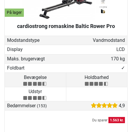
På lager
cardiostrong romaskine Baltic Rower Pro
Modstandstype
Vandmodstand
Display
LCD
Maks. brugervægt
170 kg
Foldbart
✓
Bevægelse
Holdbarhed
Udstyr
Bedømmelser
4,9
(153)
Du sparer
1.563 kr.