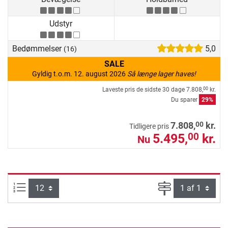
Udstyr
Bedømmelser
5,0
(16)
SALE
Gyldig t.o.m. 12. august 2026
Så længe lager haves!
Laveste pris de sidste 30 dage
7.808,
kr.
00
Du sparer
29%
00
7.808,
kr.
Tidligere pris
5.495,
kr.
00
Nu
Artikel pr. side:
Side