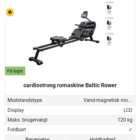
På lager
cardiostrong romaskine Baltic Rower
Modstandstype
Vand-magnetisk modstand
Display
LCD
Maks. brugervægt
120 kg
Foldbart
✓
Bevægelse
Holdbarhed