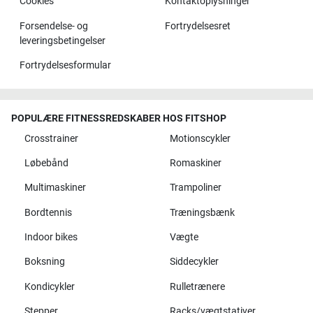
Cookies
Kontaktoplysninger
Forsendelse- og
Fortrydelsesret
leveringsbetingelser
Fortrydelsesformular
POPULÆRE FITNESSREDSKABER HOS FITSHOP
Crosstrainer
Motionscykler
Løbebånd
Romaskiner
Multimaskiner
Trampoliner
Bordtennis
Træningsbænk
Indoor bikes
Vægte
Boksning
Siddecykler
Kondicykler
Rulletrænere
Stepper
Racks/vægtstativer