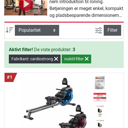
nem introduktion til roning.
Betjeningen er meget enkel, kompakt
og pladsbesparende dimensionerne
og efter træningen kan de foldes
sammen. Takket være sit hybrid
Avanceret s
sortering
Filter
modstands-system med luft og
magnetbremse, tilbyder de dig i det
Aktivt filter!
De viste produkter:
3
lave såvel som i det høje
modstandsområde en jævn og
Fabrikant: cardiostrong
nulstil filter
behagelig bevægelse .
#1