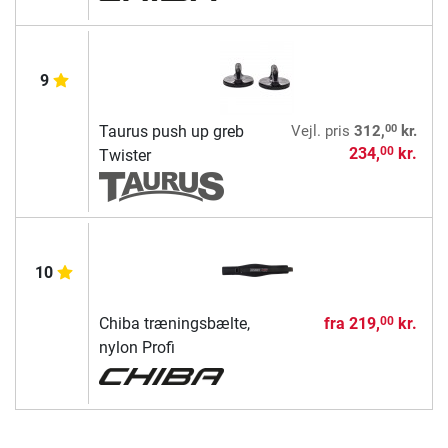
9
00
Taurus push up greb
Vejl. pris
312,
kr.
234,
kr.
00
Twister
10
Chiba træningsbælte,
fra
219,
kr.
00
nylon Profi