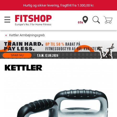
Hurtig og sikker levering, fragtfrit fra
1.000,00 kr.
69x
Kettler Armbøjningsgreb