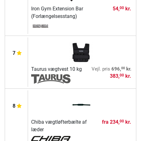
Iron Gym Extension Bar
54,
kr.
00
(Forlængelsesstang)
7
00
Taurus vægtvest 10 kg
Vejl. pris
696,
kr.
383,
kr.
00
8
Chiba vægtløfterbælte af
fra
234,
kr.
00
læder