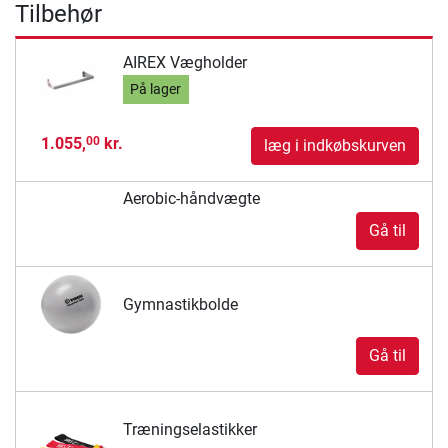
Tilbehør
AIREX Vægholder
På lager
1.055,
kr.
00
læg i indkøbskurven
Aerobic-håndvægte
Gå til
Gymnastikbolde
Gå til
Træningselastikker