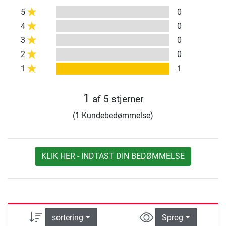
5
0
4
0
3
0
2
0
1
1
1
af 5 stjerner
(1 Kundebedømmelse)
KLIK HER - INDTAST DIN BEDØMMELSE
sortering
Sprog