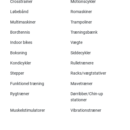
Crosstrainer
Motionscykler
Løbebånd
Romaskiner
Multimaskiner
Trampoliner
Bordtennis
Træningsbænk
Indoor bikes
Vægte
Boksning
Siddecykler
Kondicykler
Rulletrænere
Stepper
Racks/vægtstativer
Funktionel træning
Mavetræner
Rygtræner
Dørribber/Chin-up
stationer
Muskelstimulatorer
Vibrationstræner
Alle mærker