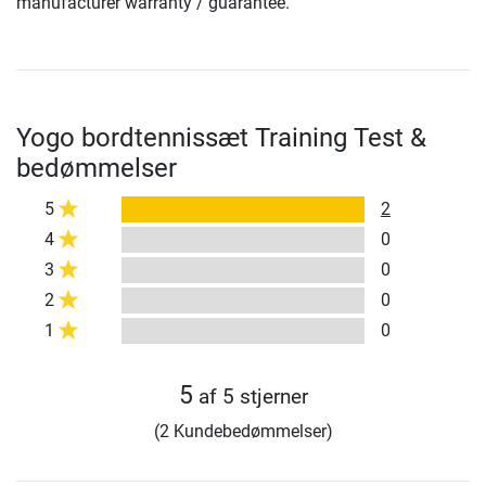
manufacturer warranty / guarantee.
Yogo bordtennissæt Training Test &
bedømmelser
5
2
4
0
3
0
2
0
1
0
5
af 5 stjerner
(2 Kundebedømmelser)