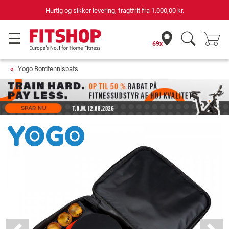
Hurtig og sikker levering, fragtfrit fra
1.000,00 kr.
69x
Yogo Bordtennisbats