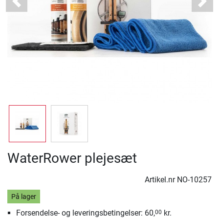
Previous
Next
WaterRower plejesæt
Artikel.nr
NO-10257
På lager
Forsendelse- og leveringsbetingelser: 60,
kr.
00