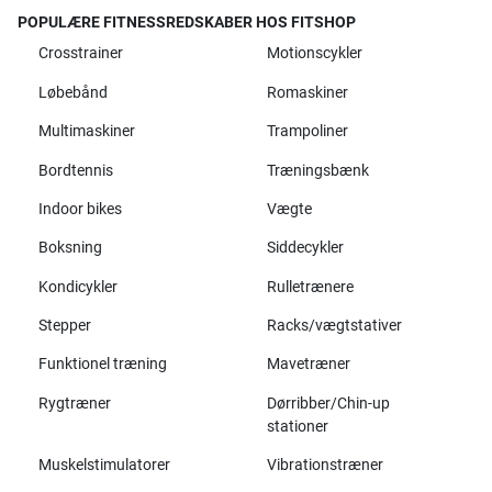
POPULÆRE FITNESSREDSKABER HOS FITSHOP
Crosstrainer
Motionscykler
Løbebånd
Romaskiner
Multimaskiner
Trampoliner
Bordtennis
Træningsbænk
Indoor bikes
Vægte
Boksning
Siddecykler
Kondicykler
Rulletrænere
Stepper
Racks/vægtstativer
Funktionel træning
Mavetræner
Rygtræner
Dørribber/Chin-up
stationer
Muskelstimulatorer
Vibrationstræner