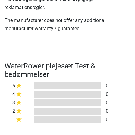
reklamationsregler.
The manufacturer does not offer any additional
manufacturer warranty / guarantee.
WaterRower plejesæt Test &
bedømmelser
5
0
4
0
3
0
2
0
1
0