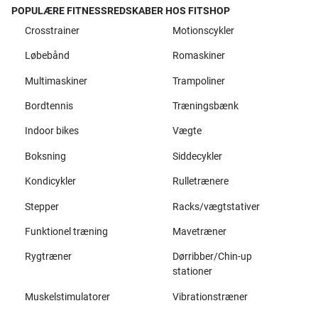
POPULÆRE FITNESSREDSKABER HOS FITSHOP
Crosstrainer
Motionscykler
Løbebånd
Romaskiner
Multimaskiner
Trampoliner
Bordtennis
Træningsbænk
Indoor bikes
Vægte
Boksning
Siddecykler
Kondicykler
Rulletrænere
Stepper
Racks/vægtstativer
Funktionel træning
Mavetræner
Rygtræner
Dørribber/Chin-up
stationer
Muskelstimulatorer
Vibrationstræner