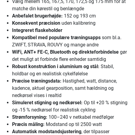
Vælg mellem 165, 167,5, 170, 172,5 og 175 mm for at
matche din kørestil og benlængde
Anbefalet brugerhøjde:
152 og 193 cm
Konsekvent præcision
uden kalibrering
Integreret flaskeholder
Kompatibel med populære træningsapps
som bl.a.
ZWIFT, STRAVA, ROUVY og mange andre
WiFi, ANT+ FE-C, Bluetooth og direkteforbindelse
gør
det muligt at forbinde flere enheder samtidig
Robust konstruktion i aluminium og stål:
Stabil,
holdbar og en realistisk cykelfølelse
Præcise træningsdata:
Hastighed, watt, distance,
kadence, aktuel gearposition, samt hældning og
nedkørsel vises i realtid
Simuleret stigning og nedkørsel:
Op til +20 % stigning
og -15 % nedkørsel for realistisk cykling
Strømforsyning:
100–240 v netkabel medfølger
Præcis måling:
Modstand op til 2500 watt
Automatisk modstandsjustering
, der tilpasser