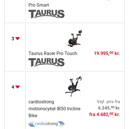
Pro Smart
3
Taurus Racer Pro Touch
19.995,
kr.
00
4
cardiostrong
Vejl. pris
fra
00
6.245,
kr.
motionscykel IB50 Incline
fra
4.682,
kr.
00
Bike