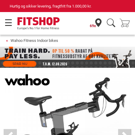
69 butikker med 75 egne servicemontører
69x
Wahoo Fitness Indoor bikes