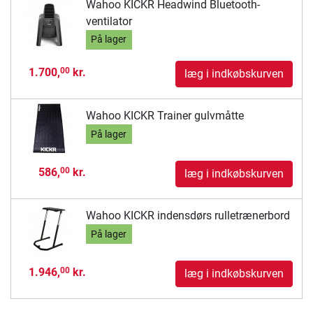
Wahoo KICKR Headwind Bluetooth-
ventilator
På lager
1.700,
kr.
00
læg i indkøbskurven
Wahoo KICKR Trainer gulvmåtte
På lager
586,
kr.
00
læg i indkøbskurven
Wahoo KICKR indensdørs rulletrænerbord
På lager
1.946,
kr.
00
læg i indkøbskurven