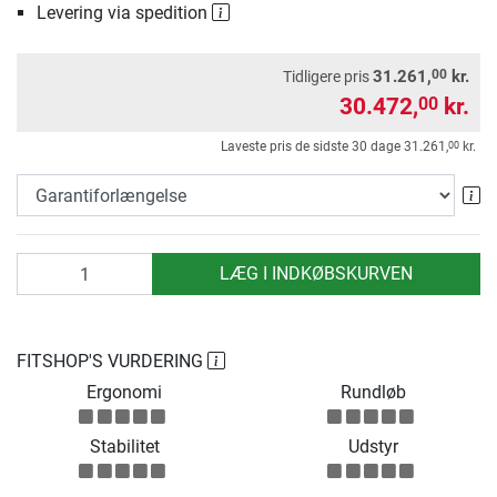
Levering via spedition
00
31.261,
kr.
Tidligere pris
30.472,
kr.
00
00
Laveste pris de sidste 30 dage
31.261,
kr.
Ga
antal
LÆG I INDKØBSKURVEN
FITSHOP'S VURDERING
Ergonomi
Rundløb
Stabilitet
Udstyr