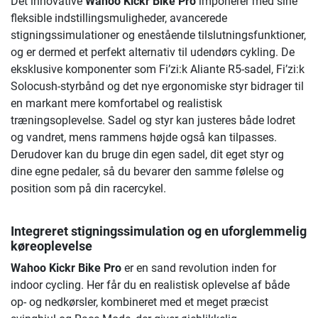
Det innovative
Wahoo Kickr Bike Pro
imponerer med sine
fleksible indstillingsmuligheder, avancerede
stigningssimulationer og enestående tilslutningsfunktioner,
og er dermed et perfekt alternativ til udendørs cykling. De
eksklusive komponenter som Fi’zi:k Aliante R5-sadel, Fi’zi:k
Solocush-styrbånd og det nye ergonomiske styr bidrager til
en markant mere komfortabel og realistisk
træningsoplevelse. Sadel og styr kan justeres både lodret
og vandret, mens rammens højde også kan tilpasses.
Derudover kan du bruge din egen sadel, dit eget styr og
dine egne pedaler, så du bevarer den samme følelse og
position som på din racercykel.
Integreret stigningssimulation og en uforglemmelig
køreoplevelse
Wahoo Kickr Bike Pro
er en sand revolution inden for
indoor cycling. Her får du en realistisk oplevelse af både
op- og nedkørsler, kombineret med et meget præcist