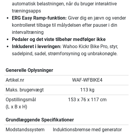
automatisk belastningen, når du bruger interaktive
træningsapps
ERG Easy Ramp-funktion:
Giver dig en jævn og vender
kontrolleret tilbage til målydelsen efter pauser i din
intervaltræning
Pedaler og det viste tilbehør medfølger ikke
Inkluderet i leveringen:
Wahoo Kickr Bike Pro, styr,
sadelpind, sadel, strømforsyning og unbrakonøgle.
Generelle Oplysninger
Artikel.nr
WAF-WFBIKE4
Maks. brugervægt
113 kg
Opstillingsmål
153 x 76 x 117 cm
(L x B x H)
Grundlæggende Specifikationer
Modstandssystem
Induktionsbremse med generator