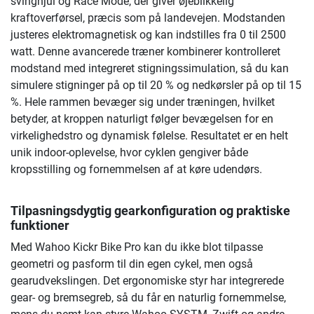
svinghjul og Race Mode, der giver øjeblikkelig
kraftoverførsel, præcis som på landevejen. Modstanden
justeres elektromagnetisk og kan indstilles fra 0 til 2500
watt. Denne avancerede træner kombinerer kontrolleret
modstand med integreret stigningssimulation, så du kan
simulere stigninger på op til 20 % og nedkørsler på op til 15
%. Hele rammen bevæger sig under træningen, hvilket
betyder, at kroppen naturligt følger bevægelsen for en
virkelighedstro og dynamisk følelse. Resultatet er en helt
unik indoor-oplevelse, hvor cyklen gengiver både
kropsstilling og fornemmelsen af at køre udendørs.
Tilpasningsdygtig gearkonfiguration og praktiske
funktioner
Med Wahoo Kickr Bike Pro kan du ikke blot tilpasse
geometri og pasform til din egen cykel, men også
gearudvekslingen. Det ergonomiske styr har integrerede
gear- og bremsegreb, så du får en naturlig fornemmelse,