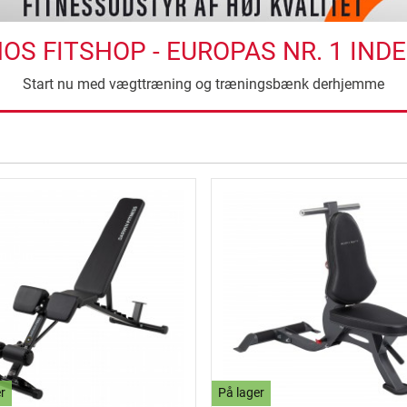
S FITSHOP - EUROPAS NR. 1 IND
Start nu med vægttræning og træningsbænk derhjemme
ning
r
På lager