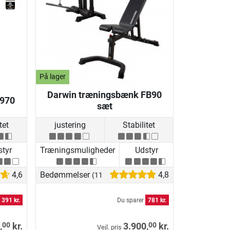
På lager
Darwin træningsbænk FB90
B970
sæt
tet
justering
Stabilitet
tyr
Træningsmuligheder
Udstyr
4,6
Bedømmelser
4,8
(11)
391 kr.
Du sparer
781 kr.
00
00
,
kr.
3.900,
kr.
Vejl. pris