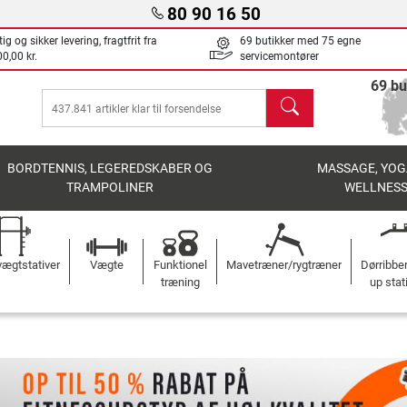
80 90 16 50
ig og sikker levering, fragtfrit fra
69 butikker med 75 egne
0,00 kr.
servicemontører
69 bu
søg
BORDTENNIS, LEGEREDSKABER OG
MASSAGE, YOG
TRAMPOLINER
WELLNES
ægtstativer
Vægte
Funktionel
Mavetræner/rygtræner
Dørribbe
træning
up stat