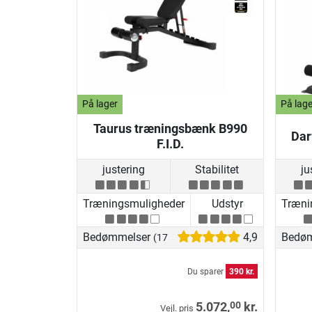
På lager
På lage
Taurus træningsbænk B990
Dar
F.I.D.
justering
Stabilitet
ju
Træningsmuligheder
Udstyr
Træni
Bedømmelser
4,9
Bedø
(17)
Du sparer
390 kr.
00
5.072,
kr.
Vejl. pris