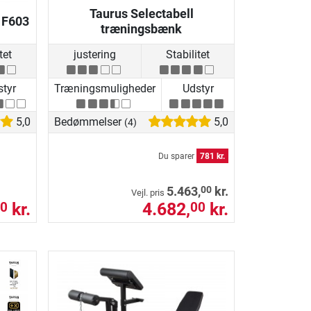
Taurus Selectabell
 F603
træningsbænk
tet
justering
Stabilitet
tyr
Træningsmuligheder
Udstyr
5,0
Bedømmelser
5,0
(4)
Du sparer
781 kr.
00
5.463,
kr.
Vejl. pris
kr.
4.682,
kr.
0
00