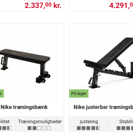
2.337,
kr.
4.291,
00
0
r
På lager
Nike træningsbænk
Nike justerbar træning
litet
Træningsmuligheder
justering
Stabili