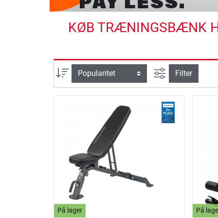
KØB TRÆNINGSBÆNK HO
Avanceret søg
sortering
Filter
På lager
På lage