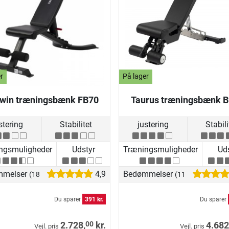
r
På lager
win træningsbænk FB70
Taurus træningsbænk 
stering
Stabilitet
justering
Stabili
ngsmuligheder
Udstyr
Træningsmuligheder
Uds
mmelser
4,9
Bedømmelser
(18)
(11)
Du sparer
391 kr.
Du sparer
00
2.728,
kr.
4.682
Vejl. pris
Vejl. pris