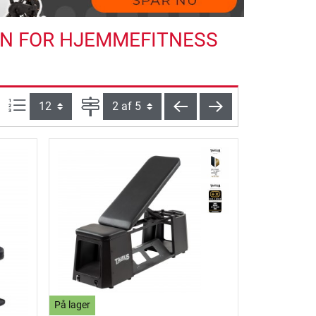
EN FOR HJEMMEFITNESS
Artikel pr. side:
Side
tilbage
videre
På lager