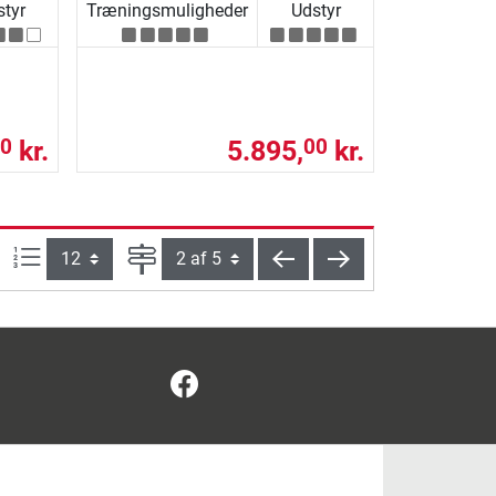
tyr
Træningsmuligheder
Udstyr
kr.
5.895,
kr.
0
00
Artikel pr. side:
Side
tilbage
videre
Facebook