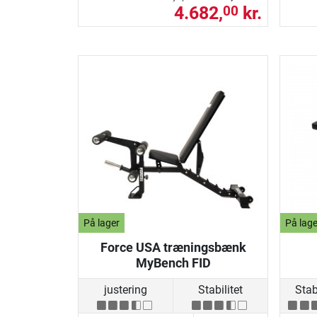
4.682,
kr.
00
På lager
På lage
Force USA træningsbænk
MyBench FID
justering
Stabilitet
Stabi