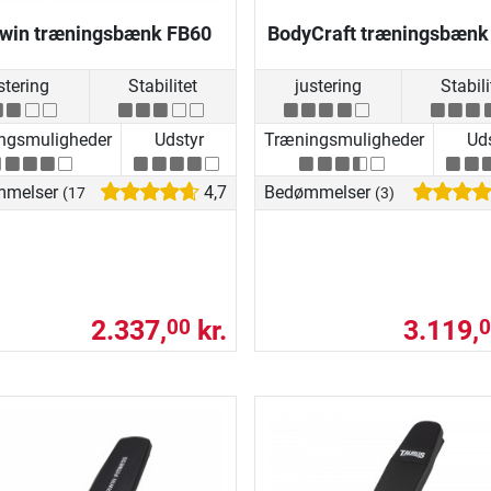
win træningsbænk FB60
BodyCraft træningsbænk
stering
Stabilitet
justering
Stabili
ngsmuligheder
Udstyr
Træningsmuligheder
Uds
mmelser
4,7
Bedømmelser
(17)
(3)
2.337,
kr.
3.119,
00
0