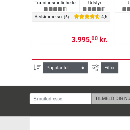
Træningsmuligheder
Udstyr
U
Bedømmelser
4,6
(5)
3.995,
kr.
00
Avanceret søg
sortering
Filter
E-mailadresse