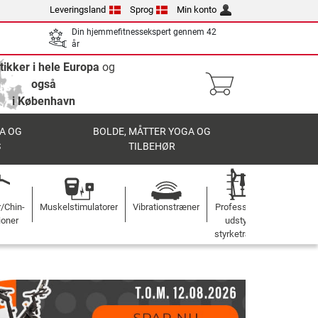
Leveringsland
Sprog
Min konto
Din hjemmefitnessekspert gennem 42
år
tikker i hele Europa
og
også
i København
A OG
BOLDE, MÅTTER YOGA OG
S
TILBEHØR
r/Chin-
Muskelstimulatorer
Vibrationstræner
Professionelt
ioner
udstyr til
styrketræning