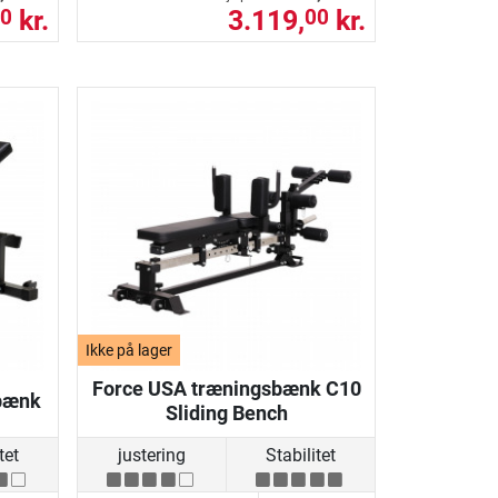
kr.
3.119,
kr.
0
00
Ikke på lager
Force USA træningsbænk C10
sbænk
Sliding Bench
tet
justering
Stabilitet