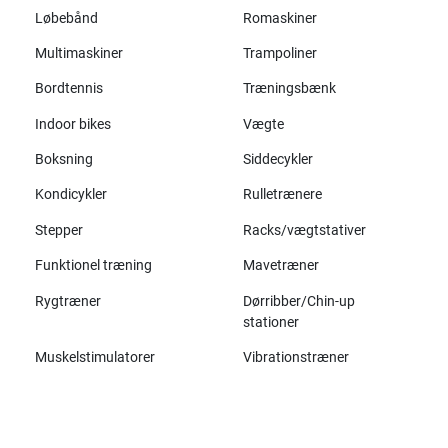
Løbebånd
Romaskiner
Multimaskiner
Trampoliner
Bordtennis
Træningsbænk
Indoor bikes
Vægte
Boksning
Siddecykler
Kondicykler
Rulletrænere
Stepper
Racks/vægtstativer
Funktionel træning
Mavetræner
Rygtræner
Dørribber/Chin-up
stationer
Muskelstimulatorer
Vibrationstræner
Alle mærker