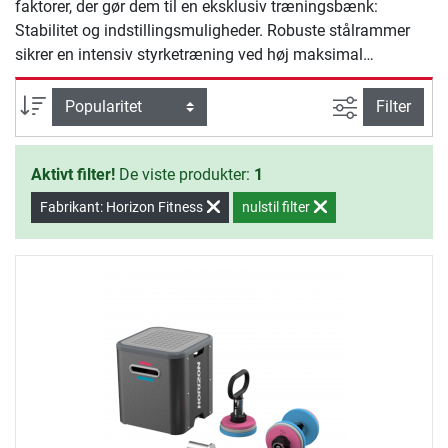
faktorer, der gør dem til en eksklusiv træningsbænk:
Stabilitet og indstillingsmuligheder. Robuste stålrammer
sikrer en intensiv styrketræning ved høj maksimal
belastning. Ryglæn og sæder er lette at indstille og giver
mulighed for optimal tilpasning af træningen til kroppens
Avanceret s
sortering
Filter
fysik alt efter, størrelse og kropsbygning på personen, der
bruger træningsbænken.
Aktivt filter!
De viste produkter:
1
Fabrikant: Horizon Fitness
nulstil filter