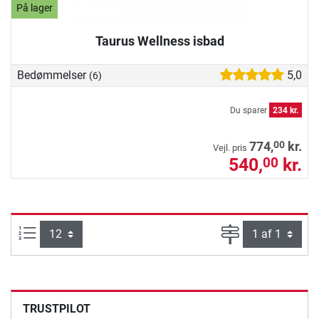
På lager
Taurus Wellness isbad
Bedømmelser
5,0
(6)
Du sparer
234 kr.
00
774,
kr.
Vejl. pris
540,
kr.
00
Artikel pr. side:
Side
TRUSTPILOT