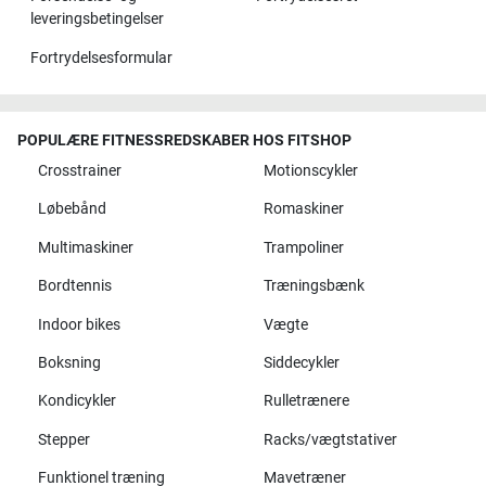
leveringsbetingelser
Fortrydelsesformular
POPULÆRE FITNESSREDSKABER HOS FITSHOP
Crosstrainer
Motionscykler
Løbebånd
Romaskiner
Multimaskiner
Trampoliner
Bordtennis
Træningsbænk
Indoor bikes
Vægte
Boksning
Siddecykler
Kondicykler
Rulletrænere
Stepper
Racks/vægtstativer
Funktionel træning
Mavetræner