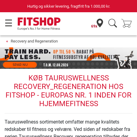
Hurtig og sikker levering, fragtfrit fra
1.000,00 kr.
69x
Recovery and Regeneration
KØB TAURUSWELLNESS
RECOVERY_REGENERATION HOS
FITSHOP - EUROPAS NR. 1 INDEN FOR
HJEMMEFITNESS
Tauruswellness sortimentet omfatter mange kvalitets
redskaber til fitness og velvære. Ved siden af redskaber fra
serien Tauruswellness Recovery_regeneration tilbydes der