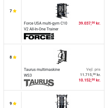
7
Force USA multi-gym C10
39.037,
kr.
00
V2 All-In-One Trainer
8
Taurus multimaskine
Vejl. pris
00
11.715,
kr.
WS3
10.152,
kr.
00
9