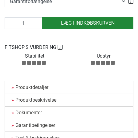
Ga
antal
LÆG I INDKØBSKURVEN
FITSHOP'S VURDERING
Stabilitet
Udstyr
Produktdetaljer
Produktbeskrivelse
Dokumenter
Garantibetingelser
Test & bedømmelser