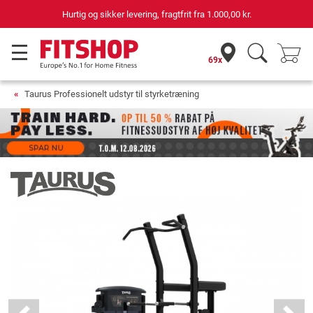
.
69 butikker med 75 egne servicemontører
69x
Taurus Professionelt udstyr til styrketræning