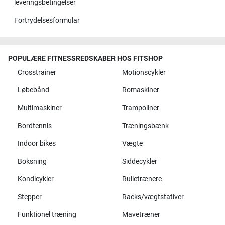
leveringsbetingelser
Fortrydelsesformular
POPULÆRE FITNESSREDSKABER HOS FITSHOP
Crosstrainer
Motionscykler
Løbebånd
Romaskiner
Multimaskiner
Trampoliner
Bordtennis
Træningsbænk
Indoor bikes
Vægte
Boksning
Siddecykler
Kondicykler
Rulletrænere
Stepper
Racks/vægtstativer
Funktionel træning
Mavetræner