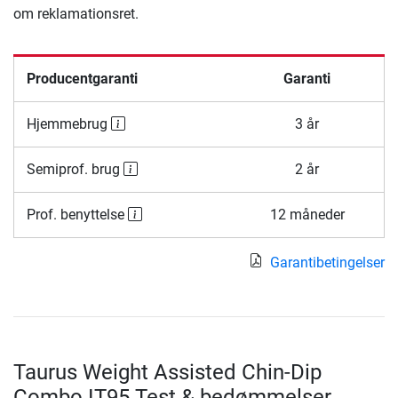
om reklamationsret.
Producentgaranti
Garanti
Hjemmebrug
3 år
Semiprof. brug
2 år
Prof. benyttelse
12 måneder
Garantibetingelser
Taurus Weight Assisted Chin-Dip
Combo IT95 Test & bedømmelser