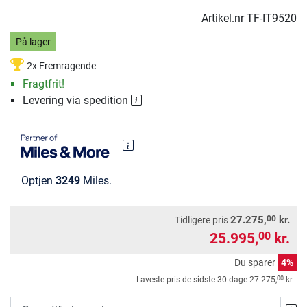
Artikel.nr
TF-IT9520
På lager
2x Fremragende
Fragtfrit!
Levering via spedition
Optjen
3249
Miles.
00
27.275,
kr.
Tidligere pris
25.995,
kr.
00
Du sparer
4%
00
Laveste pris de sidste 30 dage
27.275,
kr.