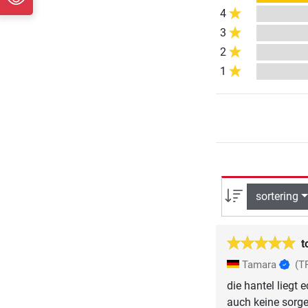
4
3
2
1
sortering
t
Tamara
(T
die hantel liegt
auch keine sorg