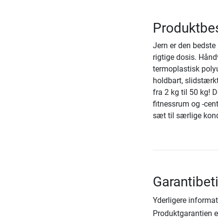
Produktbes
Jern er den bedst
rigtige dosis. Hån
termoplastisk polyu
holdbart, slidstærk
fra 2 kg til 50 kg!
fitnessrum og -cent
sæt til særlige kond
Garantibet
Yderligere informat
Produktgarantien er