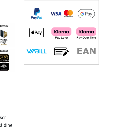
ser.
på dine