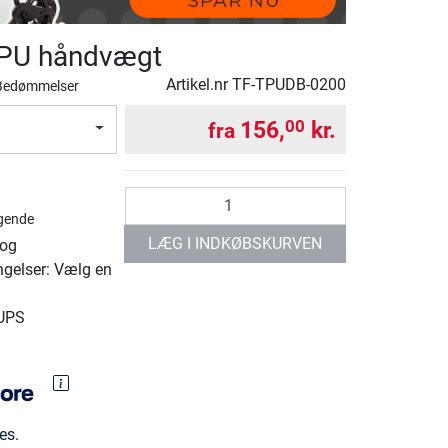
TPU håndvægt
Artikel.nr
TF-TPUDB-0200
Bedømmelser
156,
kr.
00
fra
antal
gende
LÆG I INDKØBSKURVEN
 og
ngelser: Vælg en
 UPS
es.