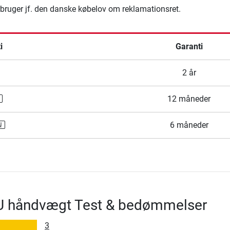
rbruger jf. den danske købelov om reklamationsret.
i
Garanti
2 år
12 måneder
6 måneder
U håndvægt Test & bedømmelser
3