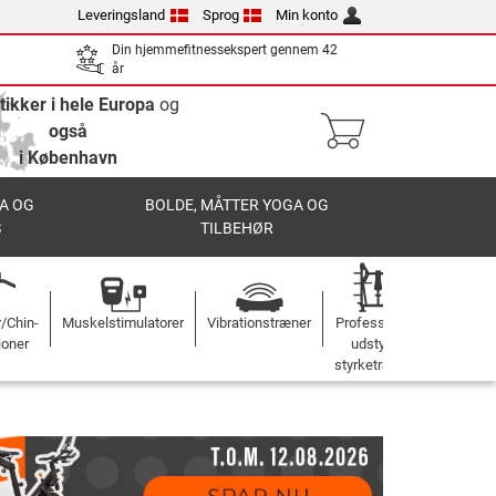
Leveringsland
Sprog
Min konto
Din hjemmefitnessekspert gennem 42
år
tikker i hele Europa
og
også
i København
A OG
BOLDE, MÅTTER YOGA OG
S
TILBEHØR
r/Chin-
Muskelstimulatorer
Vibrationstræner
Professionelt
ioner
udstyr til
styrketræning