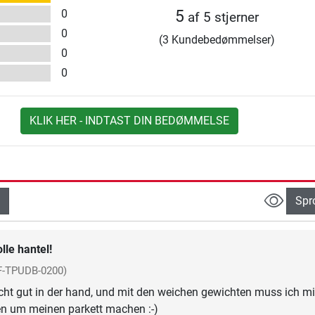
0
5
af 5 stjerner
0
(3 Kundebedømmelser)
0
0
KLIK HER - INDTAST DIN BEDØMMELSE
Spr
olle hantel!
F-TPUDB-0200)
 echt gut in der hand, und mit den weichen gewichten muss ich mi
en um meinen parkett machen :-)