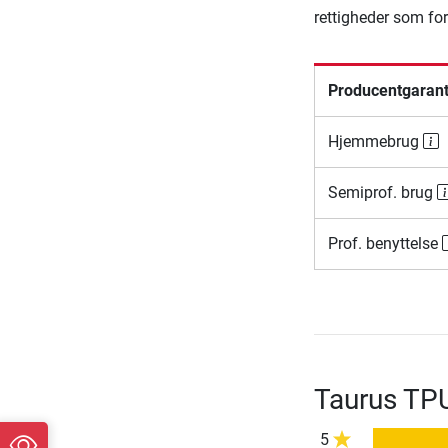
rettigheder som fo
Producentgarant
Hjemmebrug
Semiprof. brug
Prof. benyttelse
Taurus TP
5