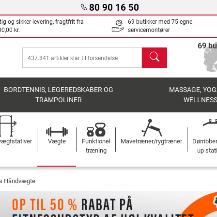
80 90 16 50
ig og sikker levering, fragtfrit fra
69 butikker med 75 egne
0,00 kr.
servicemontører
69 bu
søg
BORDTENNIS, LEGEREDSKABER OG
MASSAGE, YOG
TRAMPOLINER
WELLNES
ægtstativer
Vægte
Funktionel
Mavetræner/rygtræner
Dørribbe
træning
up stat
s Håndvægte