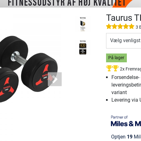
Taurus 
3 
Vælg venligst
På lager
2x Fremra
Forsendelse-
Next
leveringsbeti
variant
Levering via
Optjen
19
Mil