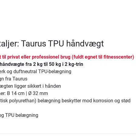
aljer: Taurus TPU håndvægt
 til privat eller professionel brug (fuldt egnet til fitnesscenter)
håndvægte fra 2 kg til 50 kg i 2 kg-trin
tærk og duftneutral TPU-belægning
gn fra Taurus
vægten ligger sikkert i hånden
er: B 14 cm | Ø 32 mm
tisk polyurethan) belægning beskytter mod korrosion og stød
l og TPU belægning