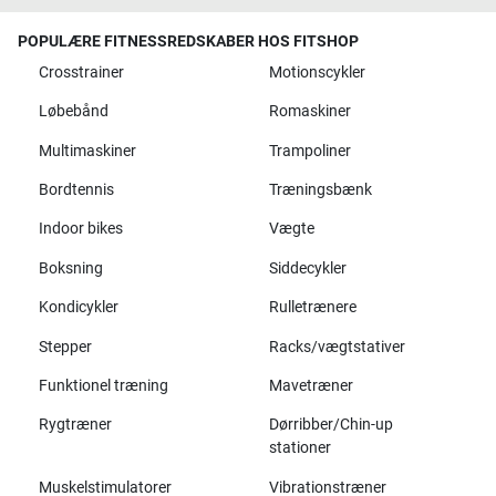
POPULÆRE FITNESSREDSKABER HOS FITSHOP
Crosstrainer
Motionscykler
Løbebånd
Romaskiner
Multimaskiner
Trampoliner
Bordtennis
Træningsbænk
Indoor bikes
Vægte
Boksning
Siddecykler
Kondicykler
Rulletrænere
Stepper
Racks/vægtstativer
Funktionel træning
Mavetræner
Rygtræner
Dørribber/Chin-up
stationer
Muskelstimulatorer
Vibrationstræner