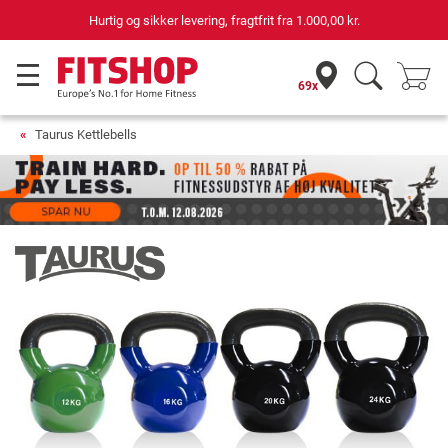
Hurtig og sikker levering, fragtfrit fra
1.000,00 kr.
69x
Taurus Kettlebells