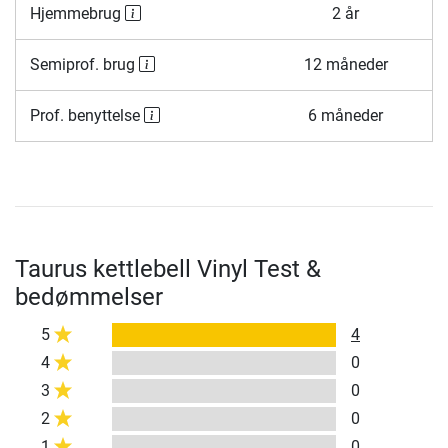
Hjemmebrug
2 år
Semiprof. brug
12 måneder
Prof. benyttelse
6 måneder
Taurus kettlebell Vinyl Test &
bedømmelser
5
4
4
0
3
0
2
0
1
0