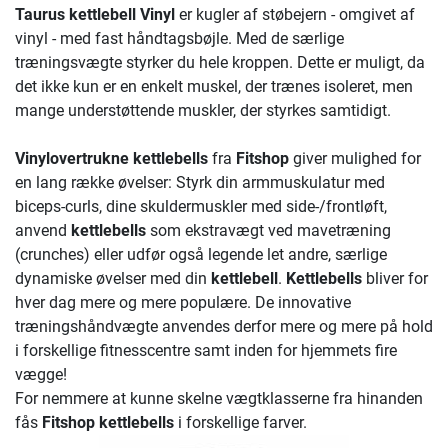
Taurus kettlebell Vinyl
er kugler af støbejern - omgivet af
vinyl - med fast håndtagsbøjle. Med de særlige
træningsvægte styrker du hele kroppen. Dette er muligt, da
det ikke kun er en enkelt muskel, der trænes isoleret, men
mange understøttende muskler, der styrkes samtidigt.
Vinylovertrukne kettlebells
fra
Fitshop
giver mulighed for
en lang række øvelser: Styrk din armmuskulatur med
biceps-curls, dine skuldermuskler med side-/frontløft,
anvend
kettlebells
som ekstravægt ved mavetræning
(crunches) eller udfør også legende let andre, særlige
dynamiske øvelser med din
kettlebell
.
Kettlebells
bliver for
hver dag mere og mere populære. De innovative
træningshåndvægte anvendes derfor mere og mere på hold
i forskellige fitnesscentre samt inden for hjemmets fire
vægge!
For nemmere at kunne skelne vægtklasserne fra hinanden
fås
Fitshop kettlebells
i forskellige farver.