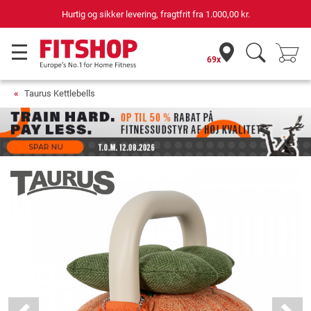
Hurtig og sikker levering, fragtfrit fra
1.000,00 kr.
69x
Taurus Kettlebells