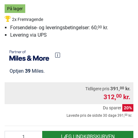
På lager
2x Fremragende
Forsendelse- og leveringsbetingelser: 60,
kr.
00
Levering via UPS
Optjen
39
Miles.
00
391,
kr.
Tidligere pris
312,
kr.
00
Du sparer
20%
00
Laveste pris de sidste 30 dage
391,
kr.
antal
LÆG I INDKØBSKURVEN