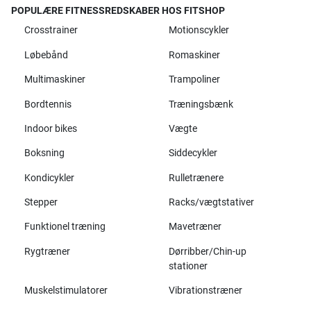
POPULÆRE FITNESSREDSKABER HOS FITSHOP
Crosstrainer
Motionscykler
Løbebånd
Romaskiner
Multimaskiner
Trampoliner
Bordtennis
Træningsbænk
Indoor bikes
Vægte
Boksning
Siddecykler
Kondicykler
Rulletrænere
Stepper
Racks/vægtstativer
Funktionel træning
Mavetræner
Rygtræner
Dørribber/Chin-up
stationer
Muskelstimulatorer
Vibrationstræner