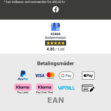
* kan indløses ved vareværdier fra 400,00 kr.
Facebook
43466
Bedømmelser
4.85
/ 5.00
Betalingsmåder