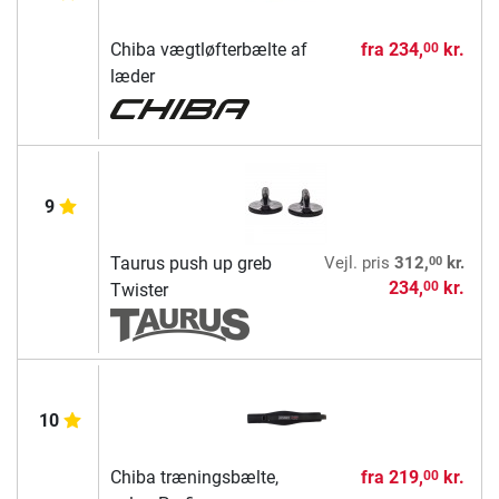
Chiba vægtløfterbælte af
fra
234,
kr.
00
læder
9
00
Taurus push up greb
Vejl. pris
312,
kr.
234,
kr.
00
Twister
10
Chiba træningsbælte,
fra
219,
kr.
00