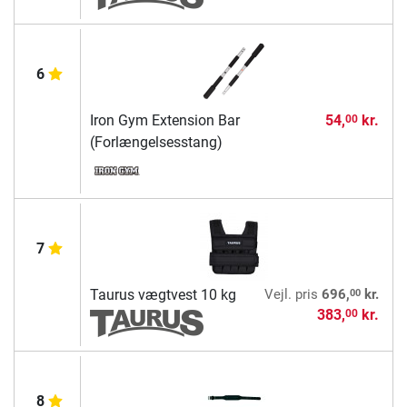
6
Iron Gym Extension Bar
54,
kr.
00
(Forlængelsesstang)
7
00
Taurus vægtvest 10 kg
Vejl. pris
696,
kr.
383,
kr.
00
8