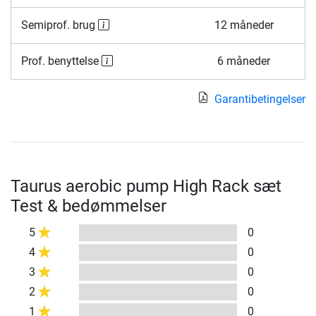
Semiprof. brug
12 måneder
Prof. benyttelse
6 måneder
Garantibetingelser
Taurus aerobic pump High Rack sæt
Test & bedømmelser
5
0
4
0
3
0
2
0
1
0