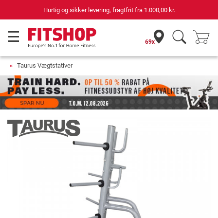
ker levering, fragtfrit fra
1.000,00 kr.
69 butikk
69x
Taurus Vægtstativer