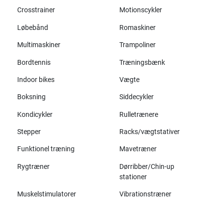
Crosstrainer
Motionscykler
Løbebånd
Romaskiner
Multimaskiner
Trampoliner
Bordtennis
Træningsbænk
Indoor bikes
Vægte
Boksning
Siddecykler
Kondicykler
Rulletrænere
Stepper
Racks/vægtstativer
Funktionel træning
Mavetræner
Rygtræner
Dørribber/Chin-up
stationer
Muskelstimulatorer
Vibrationstræner
Alle mærker