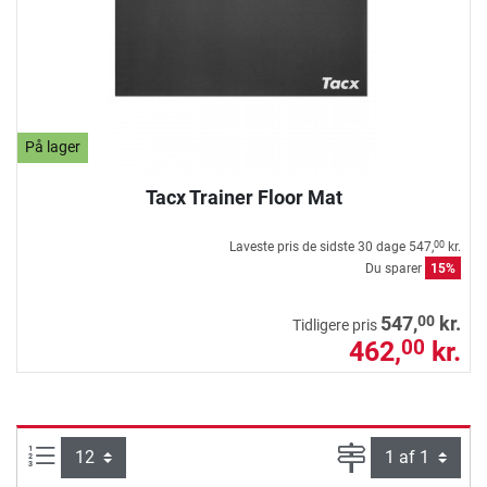
På lager
Tacx Trainer Floor Mat
Laveste pris de sidste 30 dage
547,
kr.
00
Du sparer
15%
00
547,
kr.
Tidligere pris
462,
kr.
00
Artikel pr. side:
Side