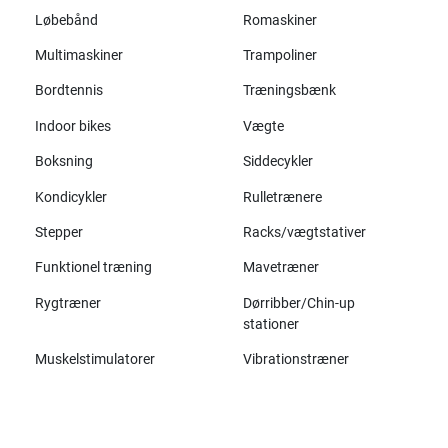
Løbebånd
Romaskiner
Multimaskiner
Trampoliner
Bordtennis
Træningsbænk
Indoor bikes
Vægte
Boksning
Siddecykler
Kondicykler
Rulletrænere
Stepper
Racks/vægtstativer
Funktionel træning
Mavetræner
Rygtræner
Dørribber/Chin-up
stationer
Muskelstimulatorer
Vibrationstræner
Alle mærker