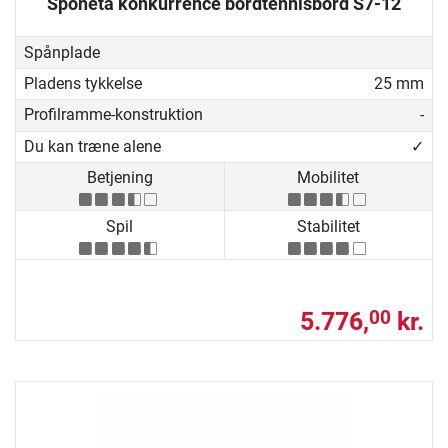
Sponeta konkurrence bordtennisbord S7-12
Spånplade
Pladens tykkelse
25 mm
Profilramme-konstruktion
-
Du kan træne alene
✓
Betjening
Mobilitet
Spil
Stabilitet
5.776,
kr.
00