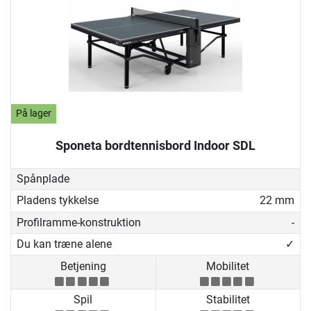
På lager
Sponeta bordtennisbord Indoor SDL
Spånplade
Pladens tykkelse
22 mm
Profilramme-konstruktion
-
Du kan træne alene
✓
Betjening
Mobilitet
Spil
Stabilitet