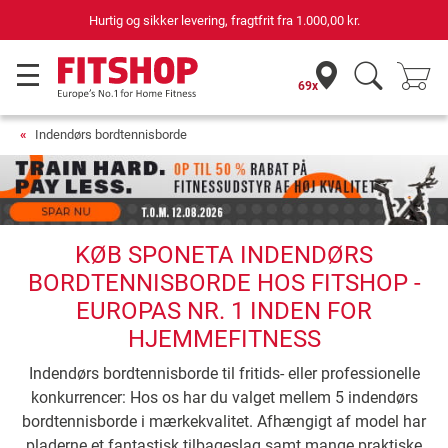
Hurtig og sikker levering, fragtfrit fra
1.000,00 kr.
69x
Indendørs bordtennisborde
KØB SPONETA INDENDØRS
BORDTENNISBORDE HOS FITSHOP -
EUROPAS NR. 1 INDEN FOR
HJEMMEFITNESS
Indendørs bordtennisborde til fritids- eller professionelle
konkurrencer: Hos os har du valget mellem 5 indendørs
bordtennisborde i mærkekvalitet. Afhængigt af model har
pladerne et fantastisk tilbageslag samt mange praktiske