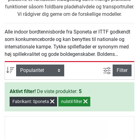
funktioner såsom foldbare pladehalvdele og transportruller.
Vi rådgiver dig gerne om de forskellige modeller.
Alle indoor bordtennisborde fra Sponeta er ITTF godkendt
som konkurrenceborde og kan benyttes til nationale og
internationale kampe. Tykke spilleflader er synonym med
høj spillekvalitet og gode boldegenskaber. Boldens
springeegenskaber, som er afgørnede for kvaliteten er især
væsentlige aspekter på klub og konkurrenceniveau.
Avanceret s
sortering
Filter
Aktivt filter!
De viste produkter:
5
Fabrikant: Sponeta
nulstil filter