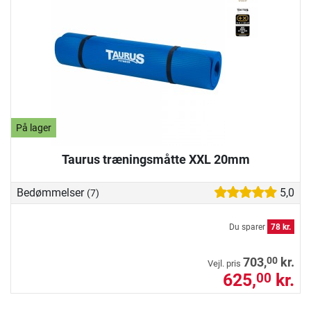
På lager
Taurus træningsmåtte XXL 20mm
Bedømmelser
5,0
(7)
Du sparer
78 kr.
00
703,
kr.
Vejl. pris
625,
kr.
00