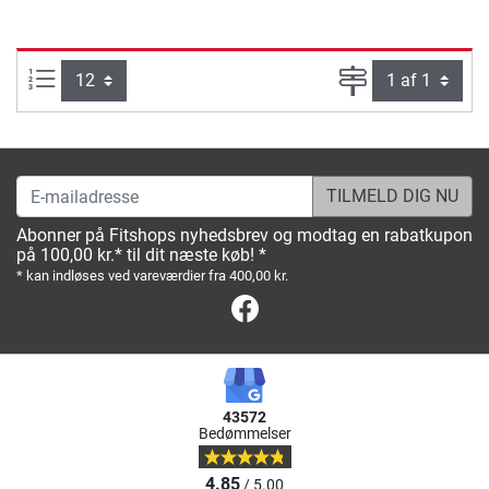
Artikel pr. side:
Side
E-mailadresse
Abonner på Fitshops nyhedsbrev og modtag en rabatkupon
på 100,00 kr.* til dit næste køb! *
* kan indløses ved vareværdier fra 400,00 kr.
Facebook
43572
Bedømmelser
4.85
/ 5.00