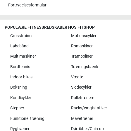
Fortrydelsesformular
POPULÆRE FITNESSREDSKABER HOS FITSHOP
Crosstrainer
Motionscykler
Løbebånd
Romaskiner
Multimaskiner
Trampoliner
Bordtennis
Træningsbænk
Indoor bikes
Vægte
Boksning
Siddecykler
Kondicykler
Rulletrænere
Stepper
Racks/vægtstativer
Funktionel træning
Mavetræner
Rygtræner
Dørribber/Chin-up