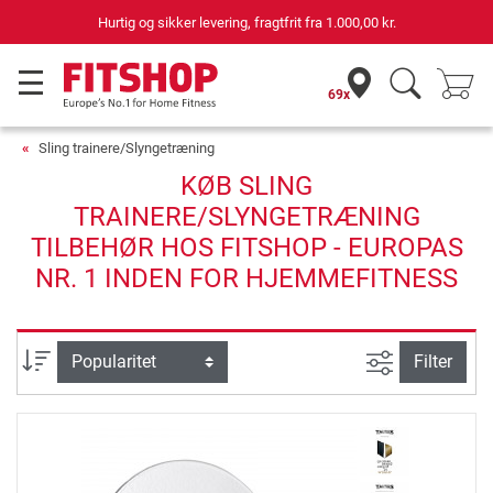
Hurtig og sikker levering, fragtfrit fra
1.000,00 kr.
69x
Sling trainere/Slyngetræning
KØB SLING
TRAINERE/SLYNGETRÆNING
TILBEHØR HOS FITSHOP - EUROPAS
NR. 1 INDEN FOR HJEMMEFITNESS
Avanceret s
sortering
Filter