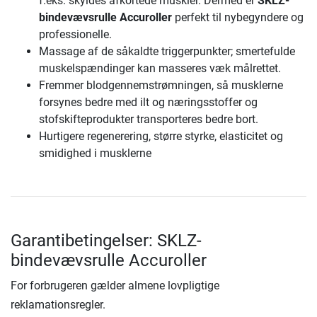
f.eks. skyldes afkortede muskler. Dermed er
SKLZ-
bindevævsrulle Accuroller
perfekt til nybegyndere og
professionelle.
Massage af de såkaldte triggerpunkter; smertefulde
muskelspændinger kan masseres væk målrettet.
Fremmer blodgennemstrømningen, så musklerne
forsynes bedre med ilt og næringsstoffer og
stofskifteprodukter transporteres bedre bort.
Hurtigere regenerering, større styrke, elasticitet og
smidighed i musklerne
Garantibetingelser: SKLZ-
bindevævsrulle Accuroller
For forbrugeren gælder almene lovpligtige
reklamationsregler.