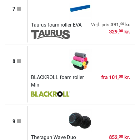
7
00
Taurus foam roller EVA
Vejl. pris
391,
kr.
329,
kr.
00
8
BLACKROLL foam roller
fra
101,
kr.
00
Mini
9
Theragun Wave Duo
852,
kr.
00