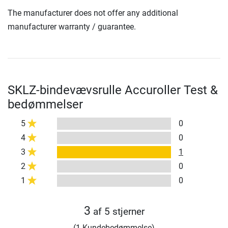
The manufacturer does not offer any additional
manufacturer warranty / guarantee.
SKLZ-bindevævsrulle Accuroller Test &
bedømmelser
5
0
4
0
3
1
2
0
1
0
3
af 5 stjerner
(1 Kundebedømmelse)