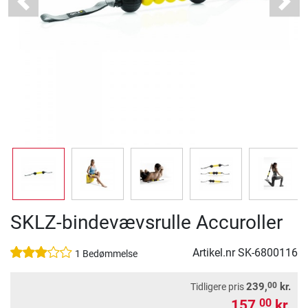
Previous
Next
SKLZ-bindevævsrulle Accuroller
Artikel.nr
SK-6800116
1 Bedømmelse
00
239,
kr.
Tidligere pris
157,
kr.
00