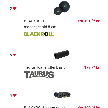
2
BLACKROLL
fra
101,
kr.
00
massagebold 8 cm
3
Taurus foam roller Basic
179,
kr.
00
4
BLACKROLL foam roller
fra
199,
kr.
00