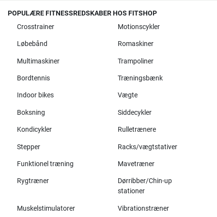
POPULÆRE FITNESSREDSKABER HOS FITSHOP
Crosstrainer
Motionscykler
Løbebånd
Romaskiner
Multimaskiner
Trampoliner
Bordtennis
Træningsbænk
Indoor bikes
Vægte
Boksning
Siddecykler
Kondicykler
Rulletrænere
Stepper
Racks/vægtstativer
Funktionel træning
Mavetræner
Rygtræner
Dørribber/Chin-up
stationer
Muskelstimulatorer
Vibrationstræner