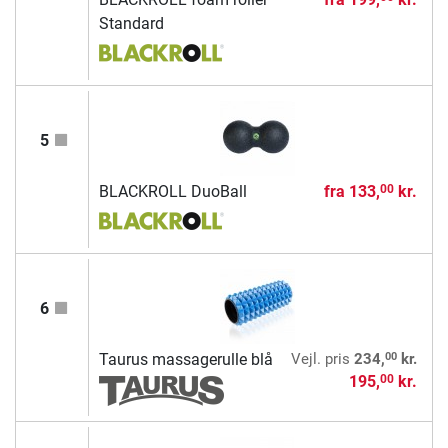
Standard
5
BLACKROLL DuoBall
fra
133,
kr.
00
6
00
Taurus massagerulle blå
Vejl. pris
234,
kr.
195,
kr.
00