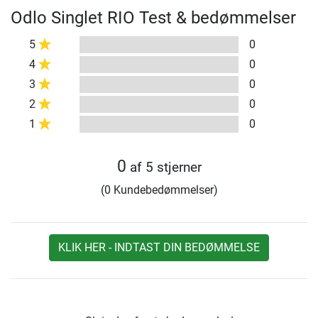
Odlo Singlet RIO Test & bedømmelser
5
0
4
0
3
0
2
0
1
0
0
af 5 stjerner
(0 Kundebedømmelser)
KLIK HER - INDTAST DIN BEDØMMELSE