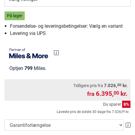
På lager
Forsendelse- og leveringsbetingelser: Vælg en variant
Levering via UPS
Optjen
799
Miles.
00
7.026,
kr.
Tidligere pris fra
6.395,
kr.
00
fra
Du sparer
8%
00
Laveste pris de sidste 30 dage fra
7.026,
kr.
Ga