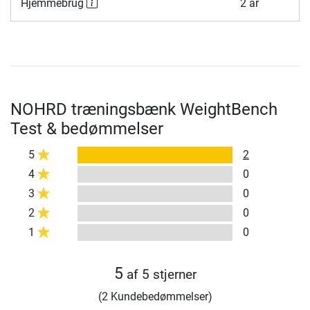
Hjemmebrug
2 år
NOHRD træningsbænk WeightBench
Test & bedømmelser
5
2
4
0
3
0
2
0
1
0
5
af 5 stjerner
(2 Kundebedømmelser)