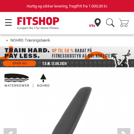
rtig og sikker levering, fragtfrit fra
1.000,00 kr.
69x
NOHRD Træningsbænk