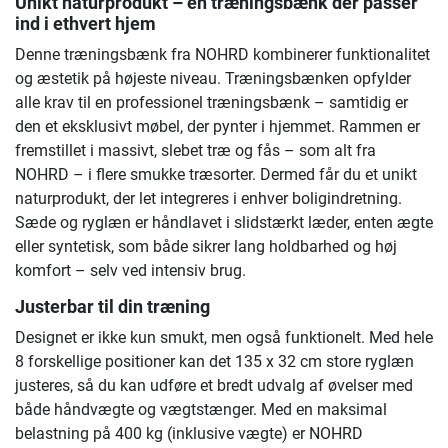
Unikt naturprodukt – en træningsbænk der passer
ind i ethvert hjem
Denne træningsbænk fra NOHRD kombinerer funktionalitet
og æstetik på højeste niveau. Træningsbænken opfylder
alle krav til en professionel træningsbænk – samtidig er
den et eksklusivt møbel, der pynter i hjemmet. Rammen er
fremstillet i massivt, slebet træ og fås – som alt fra
NOHRD – i flere smukke træsorter. Dermed får du et unikt
naturprodukt, der let integreres i enhver boligindretning.
Sæde og ryglæn er håndlavet i slidstærkt læder, enten ægte
eller syntetisk, som både sikrer lang holdbarhed og høj
komfort – selv ved intensiv brug.
Justerbar til din træning
Designet er ikke kun smukt, men også funktionelt. Med hele
8 forskellige positioner kan det 135 x 32 cm store ryglæn
justeres, så du kan udføre et bredt udvalg af øvelser med
både håndvægte og vægtstænger. Med en maksimal
belastning på 400 kg (inklusive vægte) er NOHRD