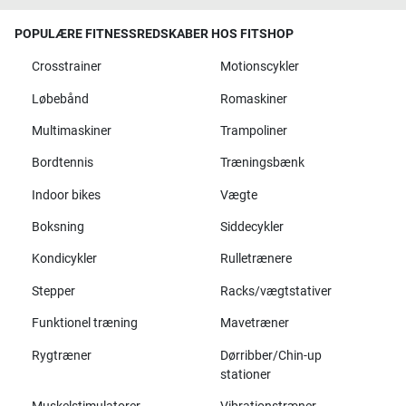
POPULÆRE FITNESSREDSKABER HOS FITSHOP
Crosstrainer
Motionscykler
Løbebånd
Romaskiner
Multimaskiner
Trampoliner
Bordtennis
Træningsbænk
Indoor bikes
Vægte
Boksning
Siddecykler
Kondicykler
Rulletrænere
Stepper
Racks/vægtstativer
Funktionel træning
Mavetræner
Rygtræner
Dørribber/Chin-up
stationer