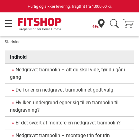
69 butikker med 75 egne servicemontører
69x
Startside
Indhold
Nedgravet trampolin – alt du skal vide, før du går i
gang
Derfor er en nedgravet trampolin et godt valg
Hvilken undergrund egner sig til en trampolin til
nedgravning?
Er det svært at montere en nedgravet trampolin?
Nedgravet trampolin – montage trin for trin