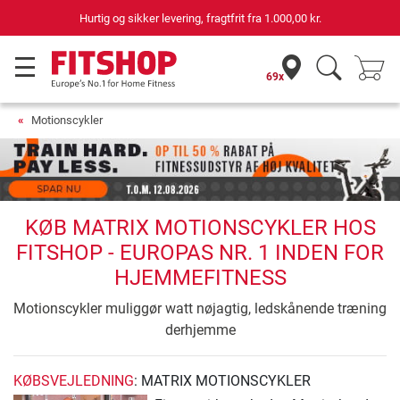
Hurtig og sikker levering, fragtfrit fra
1.000,00 kr.
69x
Motionscykler
KØB MATRIX MOTIONSCYKLER HOS
FITSHOP - EUROPAS NR. 1 INDEN FOR
HJEMMEFITNESS
Motionscykler muliggør watt nøjagtig, ledskånende træning
derhjemme
KØBSVEJLEDNING
: MATRIX MOTIONSCYKLER