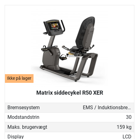
Ikke på lager
Matrix siddecykel R50 XER
Bremsesystem
EMS / Induktionsbremse
Modstandstrin
30
Maks. brugervægt
159 kg
Display
LCD