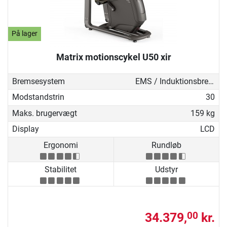
På lager
Matrix motionscykel U50 xir
Bremsesystem
EMS / Induktionsbremse
Modstandstrin
30
Maks. brugervægt
159 kg
Display
LCD
Ergonomi
Rundløb
Stabilitet
Udstyr
34.379,
kr.
00