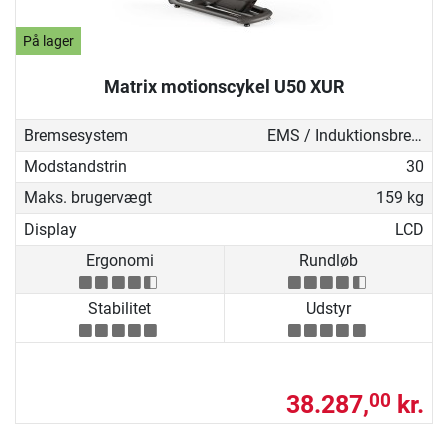
På lager
Matrix motionscykel U50 XUR
Bremsesystem
EMS / Induktionsbremse
Modstandstrin
30
Maks. brugervægt
159 kg
Display
LCD
Ergonomi
Rundløb
Stabilitet
Udstyr
38.287,
kr.
00