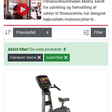
Fitnessvirksomheden Matrix, kendt
for udvikling og fremstilling af
udstyr til fitnesscentre, har designet
højkvalitets motionscykler til
derhjemme. Med Matrix
motionscykler får du en robust
Avanceret s
sortering
Filter
træningsmaskine i høj kvalitet med
et stilfuldt og kompakt design, der
Aktivt filter!
De viste produkter:
8
holder i mange år.
Fabrikant: Matrix
nulstil filter