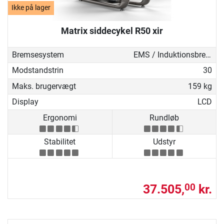
Ikke på lager
Matrix siddecykel R50 xir
Bremsesystem
EMS / Induktionsbremse
Modstandstrin
30
Maks. brugervægt
159 kg
Display
LCD
Ergonomi
Rundløb
Stabilitet
Udstyr
37.505,
kr.
00