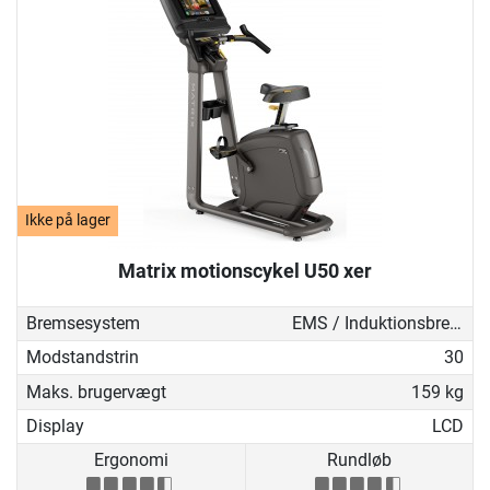
Ikke på lager
Matrix motionscykel U50 xer
Bremsesystem
EMS / Induktionsbremse
Modstandstrin
30
Maks. brugervægt
159 kg
Display
LCD
Ergonomi
Rundløb