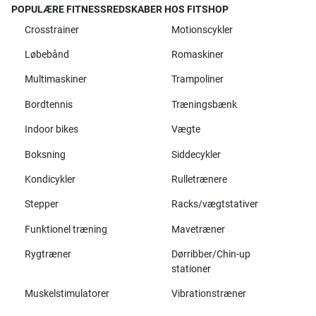
POPULÆRE FITNESSREDSKABER HOS FITSHOP
Crosstrainer
Motionscykler
Løbebånd
Romaskiner
Multimaskiner
Trampoliner
Bordtennis
Træningsbænk
Indoor bikes
Vægte
Boksning
Siddecykler
Kondicykler
Rulletrænere
Stepper
Racks/vægtstativer
Funktionel træning
Mavetræner
Rygtræner
Dørribber/Chin-up
stationer
Muskelstimulatorer
Vibrationstræner