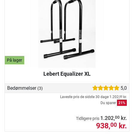
På lager
Lebert Equalizer XL
Bedømmelser
5,0
(3)
Laveste pris de sidste 30 dage
1.202,
kr.
00
Du sparer
21%
00
1.202,
kr.
Tidligere pris
938,
kr.
00