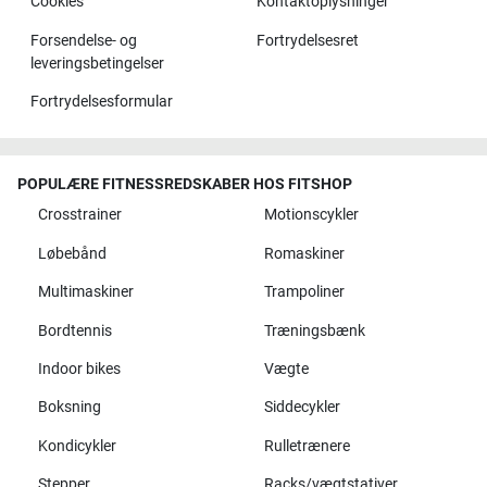
Cookies
Kontaktoplysninger
Forsendelse- og
Fortrydelsesret
leveringsbetingelser
Fortrydelsesformular
POPULÆRE FITNESSREDSKABER HOS FITSHOP
Crosstrainer
Motionscykler
Løbebånd
Romaskiner
Multimaskiner
Trampoliner
Bordtennis
Træningsbænk
Indoor bikes
Vægte
Boksning
Siddecykler
Kondicykler
Rulletrænere
Stepper
Racks/vægtstativer