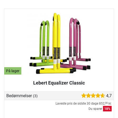
På lager
Lebert Equalizer Classic
Bedømmelser
4,7
(3)
Laveste pris de sidste 30 dage
852,
kr.
00
Du sparer
18%