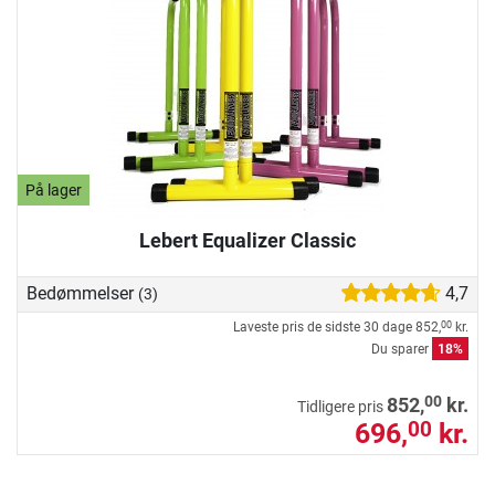
På lager
Lebert Equalizer Classic
Bedømmelser
4,7
(3)
Laveste pris de sidste 30 dage
852,
kr.
00
Du sparer
18%
00
852,
kr.
Tidligere pris
696,
kr.
00