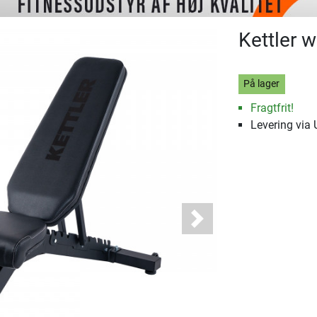
Kettler 
På lager
Fragtfrit!
Levering via
Next