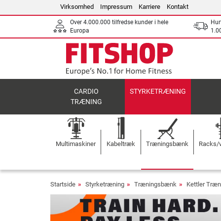
Virksomhed
Impressum
Karriere
Kontakt
Over 4.000.000 tilfredse kunder i hele
Hurt
Europa
1.00
CARDIO
STYRKETRÆNING
TRÆNING
Multimaskiner
Kabeltræk
Træningsbænk
Racks/v
Startside
Styrketræning
Træningsbænk
Kettler Træ