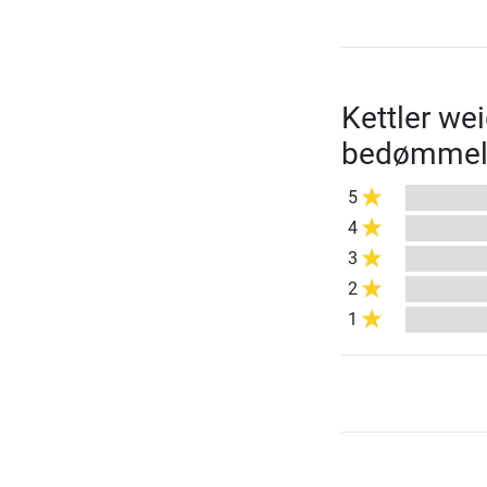
Kettler we
bedømmel
5
4
3
2
1