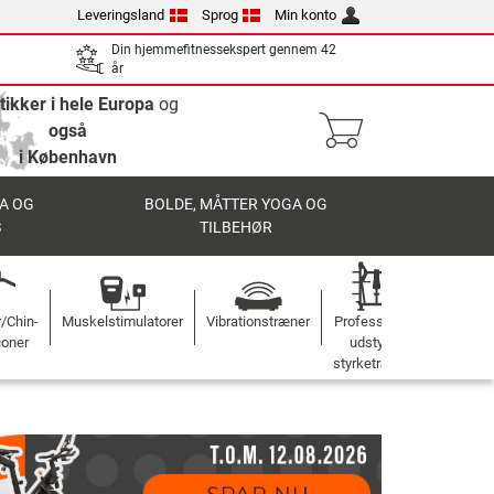
Leveringsland
Sprog
Min konto
Din hjemmefitnessekspert gennem 42
år
tikker i hele Europa
og
også
i København
A OG
BOLDE, MÅTTER YOGA OG
S
TILBEHØR
r/Chin-
Muskelstimulatorer
Vibrationstræner
Professionelt
ioner
udstyr til
styrketræning