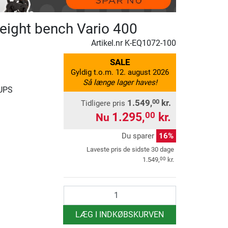
weight bench Vario 400
Artikel.nr
K-EQ1072-100
SALE
Gyldig t.o.m. 12. august 2026
Så længe lager haves!
 UPS
1.549,
kr.
00
Tidligere pris
1.295,
kr.
00
Nu
Du sparer
16%
Laveste pris de sidste 30 dage
00
1.549,
kr.
antal
LÆG I INDKØBSKURVEN