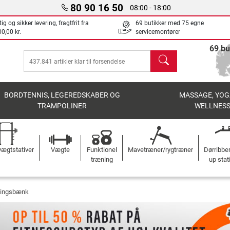
80 90 16 50
08:00 - 18:00
ig og sikker levering, fragtfrit fra
69 butikker med 75 egne
0,00 kr.
servicemontører
69 bu
søg
BORDTENNIS, LEGEREDSKABER OG
MASSAGE, YOG
TRAMPOLINER
WELLNES
ægtstativer
Vægte
Funktionel
Mavetræner/rygtræner
Dørribbe
træning
up stat
ningsbænk