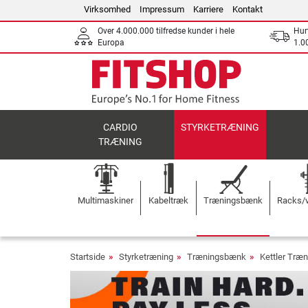
Virksomhed
Impressum
Karriere
Kontakt
Over 4.000.000 tilfredse kunder i hele
Hurt
Europa
1.00
CARDIO
STYRKETRÆNING
TRÆNING
Multimaskiner
Kabeltræk
Træningsbænk
Racks/v
Startside
Styrketræning
Træningsbænk
Kettler Træ