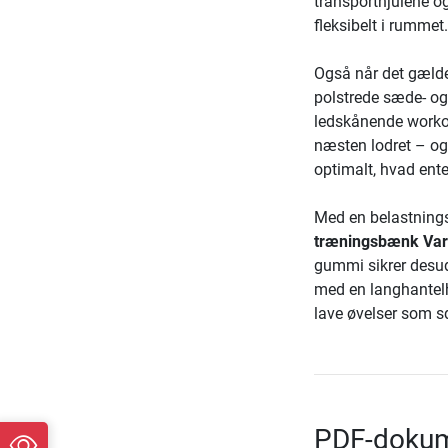
transporthjulene o
fleksibelt i rummet.
Også når det gælder
polstrede sæde- og
ledskånende workou
næsten lodret – og 
optimalt, hvad ent
Med en belastnings
træningsbænk Var
gummi sikrer desud
med en langhantelh
lave øvelser som s
PDF-dokum