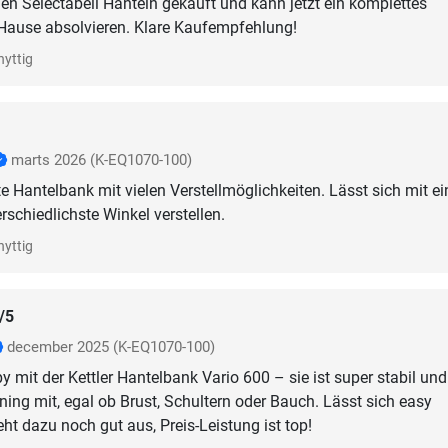
 Selectabell Hanteln gekauft und kann jetzt ein komplettes
 Hause absolvieren. Klare Kaufempfehlung!
nyttig
marts 2026
(K-EQ1070-100)
te Hantelbank mit vielen Verstellmöglichkeiten. Lässt sich mit e
rschiedlichste Winkel verstellen.
nyttig
/5
december 2025
(K-EQ1070-100)
y mit der Kettler Hantelbank Vario 600 – sie ist super stabil und
ning mit, egal ob Brust, Schultern oder Bauch. Lässt sich easy
eht dazu noch gut aus, Preis-Leistung ist top!