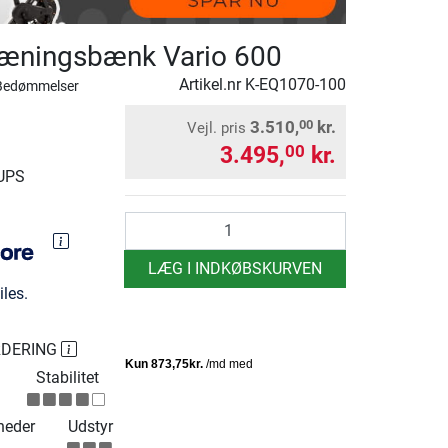
træningsbænk Vario 600
Artikel.nr
K-EQ1070-100
Bedømmelser
3.510,
kr.
00
Vejl. pris
3.495,
kr.
00
 UPS
antal
LÆG I INDKØBSKURVEN
les.
RDERING
Stabilitet
heder
Udstyr