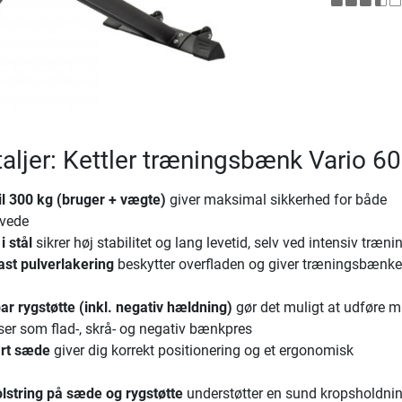
aljer: Kettler træningsbænk Vario 6
il 300 kg (bruger + vægte)
giver maksimal sikkerhed for både
øvede
 stål
sikrer høj stabilitet og lang levetid, selv ved intensiv træni
ast pulverlakering
beskytter overfladen og giver træningsbænke
bar rygstøtte (inkl. negativ hældning)
gør det muligt at udføre 
lser som flad-, skrå- og negativ bænkpres
art sæde
giver dig korrekt positionering og et ergonomisk
lstring på sæde og rygstøtte
understøtter en sund kropsholdni