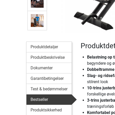
Produktdet
Produktdetaljer
Belastning op t
Produktbeskrivelse
begyndere og 
Dokumenter
Dobbeltramme i
Slag- og ridsef
Garantibetingelser
stilrent look
10-trins juster
Test & bedømmelser
forskellige øve
Bestseller
3-trins justerb
træningsforløb
Produktsikkerhed
Komfortabel po