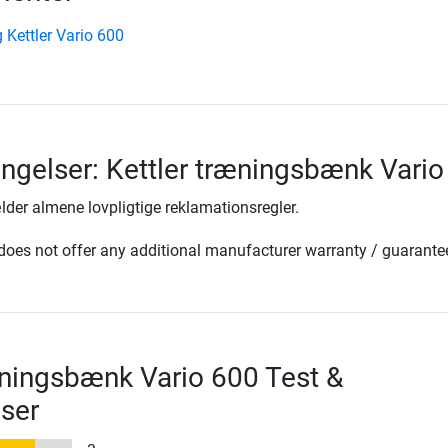
 Kettler Vario 600
ingelser: Kettler træningsbænk Vari
lder almene lovpligtige reklamationsregler.
oes not offer any additional manufacturer warranty / guarante
æningsbænk Vario 600 Test &
ser