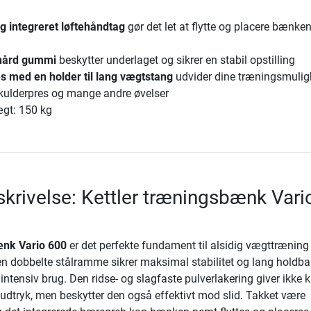
g integreret løftehåndtag
gør det let at flytte og placere bænke
 hård gummi
beskytter underlaget og sikrer en stabil opstilling
 med en holder til lang vægtstang
udvider dine træningsmulig
, skulderpres og mange andre øvelser
gt: 150 kg
krivelse: Kettler træningsbænk Vari
ænk Vario 600
er det perfekte fundament til alsidig vægttræning i
 dobbelte stålramme sikrer maksimal stabilitet og lang holdb
intensiv brug. Den ridse- og slagfaste pulverlakering giver ikke 
udtryk, men beskytter den også effektivt mod slid. Takket være