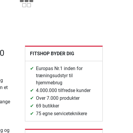
00
FITSHOP BYDER DIG
Europas Nr.1 inden for
træningsudstyr til
ng
hjemmebrug
n et
4.000.000 tilfredse kunder
Over 7.000 produkter
mange
69 butikker
75 egne serviceteknikere
ng og