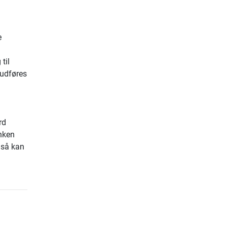
e
til
 udføres
rd
nken
gså kan