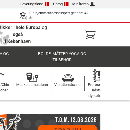
Leveringsland
Sprog
Min konto
Din hjemmefitnessekspert gennem 42
år
tikker i hele Europa
og
også
i København
A OG
BOLDE, MÅTTER YOGA OG
S
TILBEHØR
r/Chin-
Muskelstimulatorer
Vibrationstræner
Professionelt
ioner
udstyr til
styrketræning