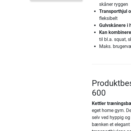
skåner ryggen
Transporthjul o
fleksibelt
Gulvskånere i
Kan kombineres
til bl.a. squat
Maks. brugervæ
Produktbes
600
Kettler træningsb
eget home gym. Den
selv ved hyppig og 
bænken et elegant 