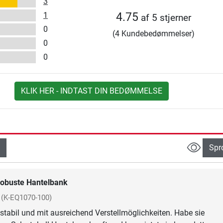
3
1
4.75
af 5 stjerner
0
(4 Kundebedømmelser)
0
0
KLIK HER - INDTAST DIN BEDØMMELSE
Spr
obuste Hantelbank
(K-EQ1070-100)
 stabil und mit ausreichend Verstellmöglichkeiten. Habe sie