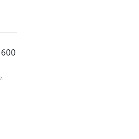
o 600
e.