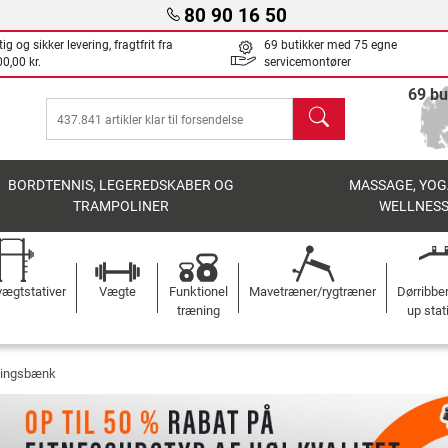
80 90 16 50
ig og sikker levering, fragtfrit fra
69 butikker med 75 egne
0,00 kr.
servicemontører
69 bu
søg
BORDTENNIS, LEGEREDSKABER OG
MASSAGE, YOG
TRAMPOLINER
WELLNES
ægtstativer
Vægte
Funktionel
Mavetræner/rygtræner
Dørribbe
træning
up stat
ningsbænk