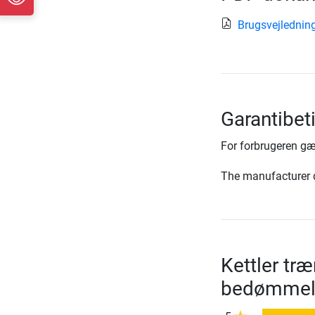
Brugsvejledning
Garantibet
For forbrugeren gæ
The manufacturer d
Kettler tr
bedømmel