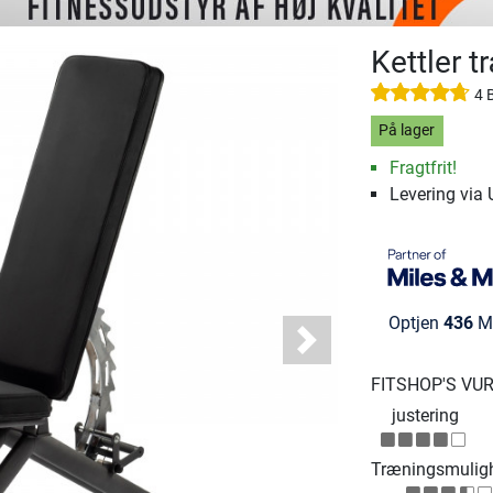
Kettler 
4 
På lager
Fragtfrit!
Levering via
Optjen
436
Mi
Next
FITSHOP'S VU
justering
Træningsmulig