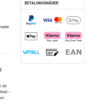
BETALINGSMÅDER
n
heder
o
 dit
arhed –
kun