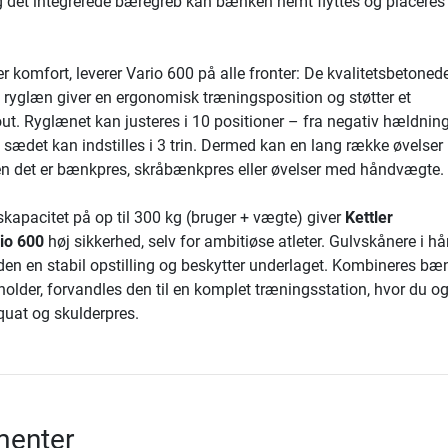
g det integrerede bæregreb kan bænken nemt flyttes og placeres
 komfort, leverer Vario 600 på alle fronter: De kvalitetsbetoned
 ryglæn giver en ergonomisk træningsposition og støtter et
t. Ryglænet kan justeres i 10 positioner – fra negativ hældning 
sædet kan indstilles i 3 trin. Dermed kan en lang række øvelser
en det er bænkpres, skråbænkpres eller øvelser med håndvægte.
kapacitet på op til 300 kg (bruger + vægte) giver
Kettler
io 600
høj sikkerhed, selv for ambitiøse atleter. Gulvskånere i hå
en en stabil opstilling og beskytter underlaget. Kombineres bæ
older, forvandles den til en komplet træningsstation, hvor du o
quat og skulderpres.
enter