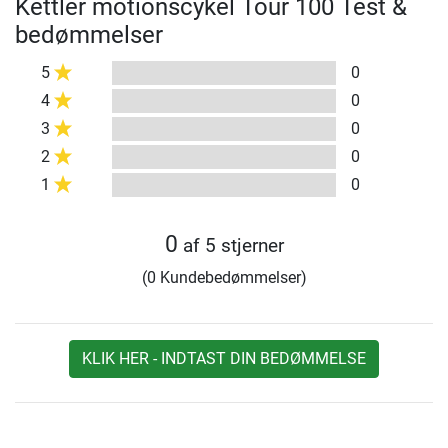
Kettler motionscykel Tour 100 Test &
bedømmelser
5
0
4
0
3
0
2
0
1
0
0
af 5 stjerner
(0 Kundebedømmelser)
KLIK HER - INDTAST DIN BEDØMMELSE