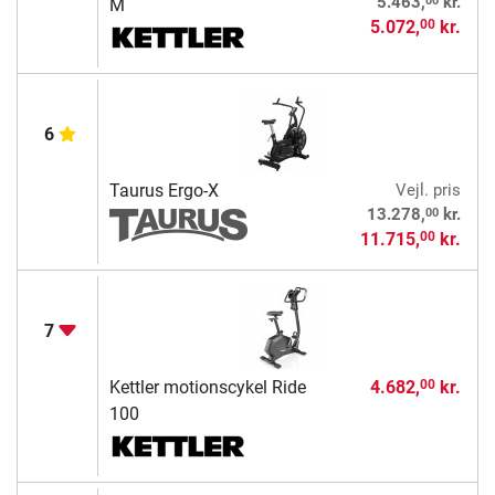
5.463,
kr.
M
5.072,
kr.
00
6
Taurus Ergo-X
Vejl. pris
00
13.278,
kr.
11.715,
kr.
00
7
Kettler motionscykel Ride
4.682,
kr.
00
100