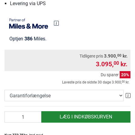
Levering via UPS
Optjen
386
Miles.
00
3.900,
kr.
Tidligere pris
3.095,
kr.
00
Du sparer
20%
00
Laveste pris de sidste 30 dage
3.900,
kr.
Ga
antal
LÆG I INDKØBSKURVEN