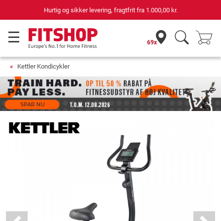
69 butikker med 75 egne servicemontører
69x
Kettler Kondicykler