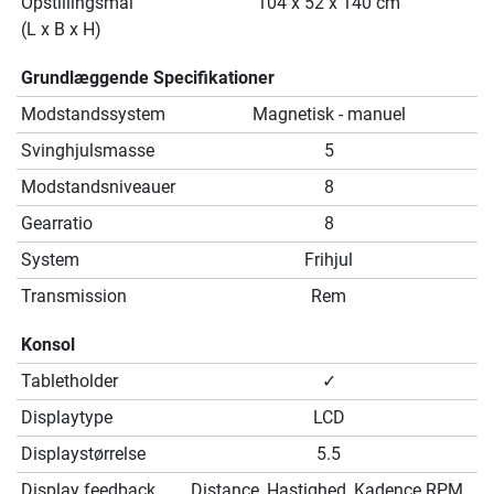
Opstillingsmål
104 x 52 x 140 cm
(L x B x H)
Grundlæggende Specifikationer
Modstandssystem
Magnetisk - manuel
Svinghjulsmasse
5
Modstandsniveauer
8
Gearratio
8
System
Frihjul
Transmission
Rem
Konsol
Tabletholder
✓
Displaytype
LCD
Displaystørrelse
5.5
Display feedback
Distance, Hastighed, Kadence RPM,