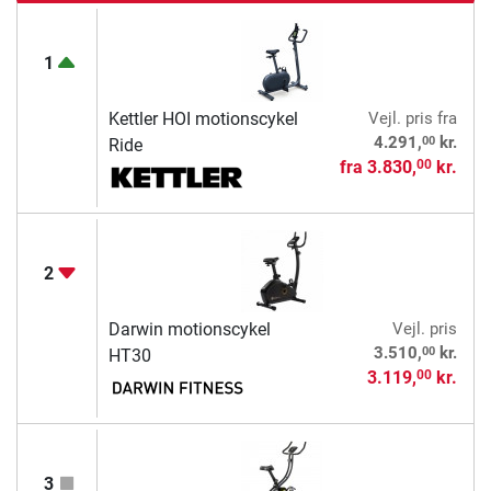
1
Kettler HOI motionscykel
Vejl. pris
fra
00
4.291,
kr.
Ride
fra
3.830,
kr.
00
2
Darwin motionscykel
Vejl. pris
00
3.510,
kr.
HT30
3.119,
kr.
00
3