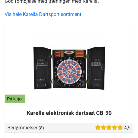
God fornøjelse med træningen med Karella.
Vis hele Karella Dartsport sortiment
På lager
Karella elektronisk dartsæt CB-90
Bedømmelser
4,9
(8)