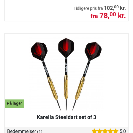
00
102,
kr.
Tidligere pris fra
78,
kr.
00
fra
På lager
Karella Steeldart set of 3
Bedømmelser
5,0
(1)