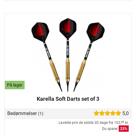
På lager
Karella Soft Darts set of 3
Bedømmelser
5,0
(1)
Laveste pris de sidste 30 dage fra
102,
kr.
00
Du sparer
23%