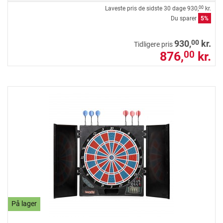
Laveste pris de sidste 30 dage
930,
kr.
00
Du sparer
5%
00
930,
kr.
Tidligere pris
876,
kr.
00
På lager