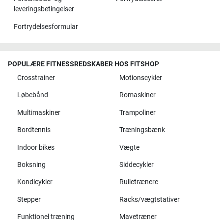
leveringsbetingelser
Fortrydelsesformular
POPULÆRE FITNESSREDSKABER HOS FITSHOP
Crosstrainer
Motionscykler
Løbebånd
Romaskiner
Multimaskiner
Trampoliner
Bordtennis
Træningsbænk
Indoor bikes
Vægte
Boksning
Siddecykler
Kondicykler
Rulletrænere
Stepper
Racks/vægtstativer
Funktionel træning
Mavetræner