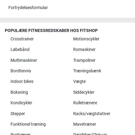
Fortrydelsesformular
POPULÆRE FITNESSREDSKABER HOS FITSHOP
Crosstrainer
Motionscykler
Løbebånd
Romaskiner
Multimaskiner
Trampoliner
Bordtennis
Træningsbænk
Indoor bikes
Vægte
Boksning
Siddecykler
Kondicykler
Rulletrænere
Stepper
Racks/vægtstativer
Funktionel træning
Mavetræner
Rygtræner
Dørribber/Chin-up