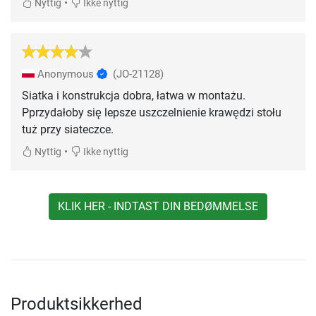
•
Nyttig
Ikke nyttig
Anonymous
(JO-21128)
Siatka i konstrukcja dobra, łatwa w montażu.
Pprzydałoby się lepsze uszczelnienie krawędzi stołu
tuż przy siateczce.
•
Nyttig
Ikke nyttig
KLIK HER - INDTAST DIN BEDØMMELSE
Produktsikkerhed