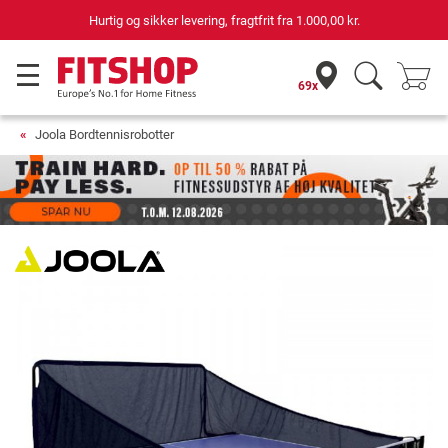
Hurtig og sikker levering, fragtfrit fra
1.000,00 kr.
69x
Joola Bordtennisrobotter