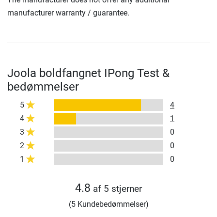
manufacturer warranty / guarantee.
Joola boldfangnet IPong Test &
bedømmelser
5
4
4
1
3
0
2
0
1
0
4.8
af 5 stjerner
(5 Kundebedømmelser)