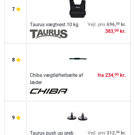
7
00
Taurus vægtvest 10 kg
Vejl. pris
696,
kr.
383,
kr.
00
8
Chiba vægtløfterbælte af
fra
234,
kr.
00
læder
9
00
Taurus push up greb
Vejl. pris
312,
kr.