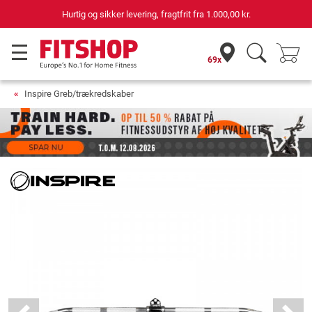
Hurtig og sikker levering, fragtfrit fra
1.000,00 kr.
69x
Inspire Greb/trækredskaber