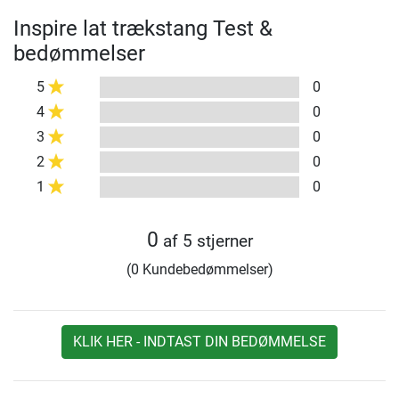
Inspire lat trækstang Test &
bedømmelser
5
0
4
0
3
0
2
0
1
0
0
af 5 stjerner
(0 Kundebedømmelser)
KLIK HER - INDTAST DIN BEDØMMELSE