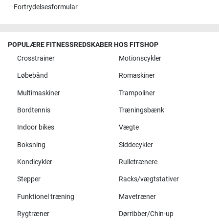
Fortrydelsesformular
POPULÆRE FITNESSREDSKABER HOS FITSHOP
Crosstrainer
Motionscykler
Løbebånd
Romaskiner
Multimaskiner
Trampoliner
Bordtennis
Træningsbænk
Indoor bikes
Vægte
Boksning
Siddecykler
Kondicykler
Rulletrænere
Stepper
Racks/vægtstativer
Funktionel træning
Mavetræner
Rygtræner
Dørribber/Chin-up