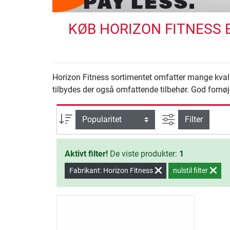
KØB HORIZON FITNESS 
Horizon Fitness sortimentet omfatter mange kvalit
tilbydes der også omfattende tilbehør. God forn
Avanceret søg
sortering
Filter
Aktivt filter!
De viste produkter:
1
Fabrikant: Horizon Fitness
nulstil filter