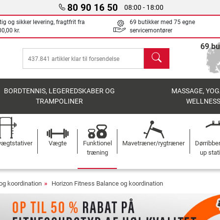
80 90 16 50
08:00 - 18:00
ig og sikker levering, fragtfrit fra
69 butikker med 75 egne
0,00 kr.
servicemontører
69 bu
søg
BORDTENNIS, LEGEREDSKABER OG
MASSAGE, YOG
TRAMPOLINER
WELLNES
ægtstativer
Vægte
Funktionel
Mavetræner/rygtræner
Dørribbe
træning
up stat
og koordination
Horizon Fitness Balance og koordination