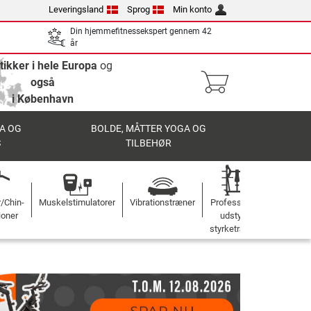
Leveringsland
Sprog
Min konto
Din hjemmefitnessekspert gennem 42
år
tikker i hele Europa
og
også
i København
A OG
BOLDE, MÅTTER YOGA OG
S
TILBEHØR
r/Chin-
Muskelstimulatorer
Vibrationstræner
Professionelt
ioner
udstyr til
styrketræning