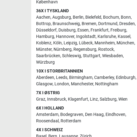
København
36X I TYSKLAND
Aachen
,
Augsburg
,
Berlin
,
Bielefeld
,
Bochum
,
Bonn
,
Bottrop
,
Braunschweig
,
Bremen
,
Dortmund
,
Dresden
,
Düsseldorf
,
Duisburg
,
Essen
,
Frankfurt
,
Freiburg
,
Hamburg
,
Hannover
,
Ingolstadt
,
Karlsruhe
,
Kassel
,
Koblenz
,
Köln
,
Leipzig
,
Lübeck
,
Mannheim
,
München
,
Münster
,
Nürnberg
,
Regensburg
,
Rostock
,
Saarbrücken
,
Schleswig
,
Stuttgart
,
Wiesbaden
,
Würzburg
10X I STORBRITANNIEN
Aberdeen
,
Leeds
,
Birmingham
,
Camberley
,
Edinburgh
,
Glasgow
,
London
,
Manchester
,
Nottingham
7X I ØSTRIG
Graz
,
Innsbruck
,
Klagenfurt
,
Linz
,
Salzburg
,
Wien
6X I HOLLAND
Amsterdam
,
Bodegraven
,
Den Haag
,
Eindhoven
,
Roosendaal
,
Rotterdam
4X I SCHWEIZ
Basel
,
Bern
,
Lausanne
,
Zürich