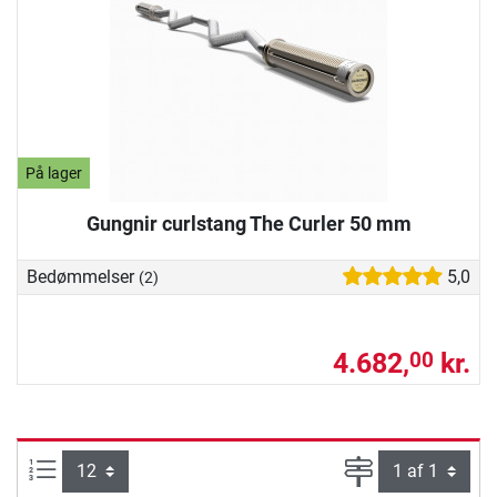
På lager
Gungnir curlstang The Curler 50 mm
Bedømmelser
5,0
(2)
4.682,
kr.
00
Artikel pr. side:
Side