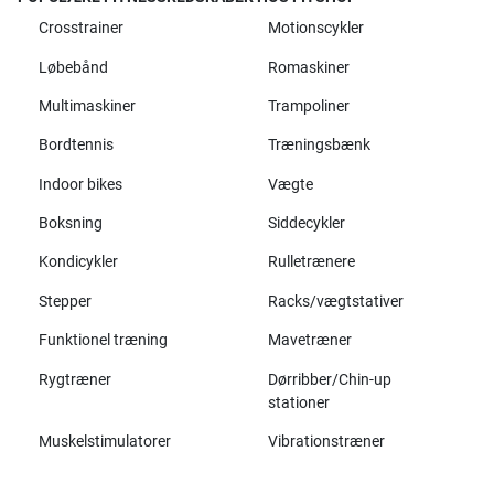
Crosstrainer
Motionscykler
Løbebånd
Romaskiner
Multimaskiner
Trampoliner
Bordtennis
Træningsbænk
Indoor bikes
Vægte
Boksning
Siddecykler
Kondicykler
Rulletrænere
Stepper
Racks/vægtstativer
Funktionel træning
Mavetræner
Rygtræner
Dørribber/Chin-up
stationer
Muskelstimulatorer
Vibrationstræner