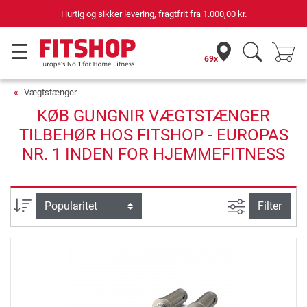
Hurtig og sikker levering, fragtfrit fra
1.000,00 kr.
69x
Vægtstænger
KØB GUNGNIR VÆGTSTÆNGER
TILBEHØR HOS FITSHOP - EUROPAS
NR. 1 INDEN FOR HJEMMEFITNESS
Avanceret s
sortering
Filter