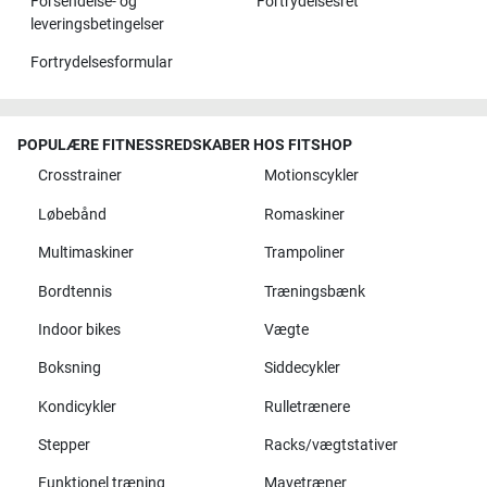
Forsendelse- og
Fortrydelsesret
leveringsbetingelser
Fortrydelsesformular
POPULÆRE FITNESSREDSKABER HOS FITSHOP
Crosstrainer
Motionscykler
Løbebånd
Romaskiner
Multimaskiner
Trampoliner
Bordtennis
Træningsbænk
Indoor bikes
Vægte
Boksning
Siddecykler
Kondicykler
Rulletrænere
Stepper
Racks/vægtstativer
Funktionel træning
Mavetræner