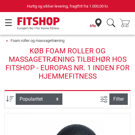
Hurtig og sikker levering, fragtfrit fra
1.000,00 kr.
69x
Foam roller og massagetræning
KØB FOAM ROLLER OG
MASSAGETRÆNING TILBEHØR HOS
FITSHOP - EUROPAS NR. 1 INDEN FOR
HJEMMEFITNESS
Avanceret s
sortering
Filter