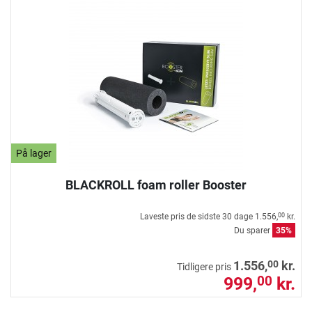
På lager
BLACKROLL foam roller Booster
Laveste pris de sidste 30 dage
1.556,
kr.
00
Du sparer
35%
00
1.556,
kr.
Tidligere pris
999,
kr.
00