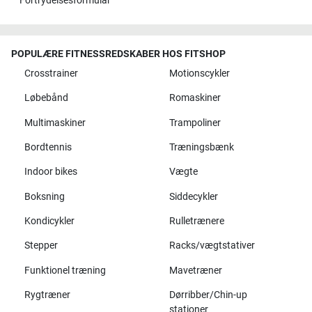
Fortrydelsesformular
POPULÆRE FITNESSREDSKABER HOS FITSHOP
Crosstrainer
Motionscykler
Løbebånd
Romaskiner
Multimaskiner
Trampoliner
Bordtennis
Træningsbænk
Indoor bikes
Vægte
Boksning
Siddecykler
Kondicykler
Rulletrænere
Stepper
Racks/vægtstativer
Funktionel træning
Mavetræner
Rygtræner
Dørribber/Chin-up
stationer