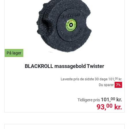
På lager
BLACKROLL massagebold Twister
Laveste pris de sidste 30 dage
101,
kr.
00
Du sparer
7%
00
101,
kr.
Tidligere pris
93,
kr.
00