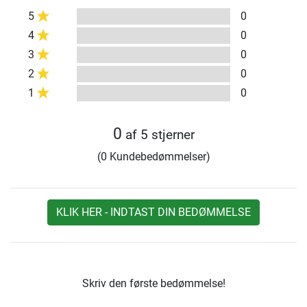
5
0
4
0
3
0
2
0
1
0
0
af 5 stjerner
(0 Kundebedømmelser)
KLIK HER - INDTAST DIN BEDØMMELSE
Skriv den første bedømmelse!