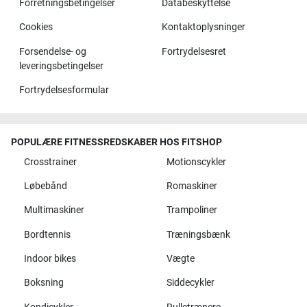
Forretningsbetingelser
Databeskyttelse
Cookies
Kontaktoplysninger
Forsendelse- og
Fortrydelsesret
leveringsbetingelser
Fortrydelsesformular
POPULÆRE FITNESSREDSKABER HOS FITSHOP
Crosstrainer
Motionscykler
Løbebånd
Romaskiner
Multimaskiner
Trampoliner
Bordtennis
Træningsbænk
Indoor bikes
Vægte
Boksning
Siddecykler