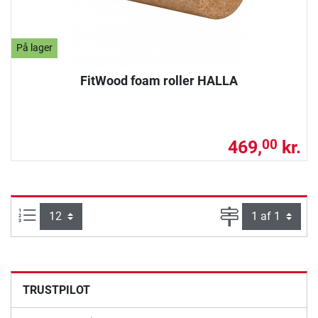
På lager
FitWood foam roller HALLA
469,
kr.
00
Artikel pr. side:
Side
TRUSTPILOT