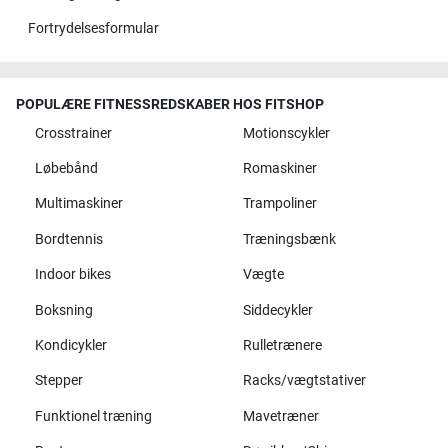
Fortrydelsesformular
POPULÆRE FITNESSREDSKABER HOS FITSHOP
Crosstrainer
Motionscykler
Løbebånd
Romaskiner
Multimaskiner
Trampoliner
Bordtennis
Træningsbænk
Indoor bikes
Vægte
Boksning
Siddecykler
Kondicykler
Rulletrænere
Stepper
Racks/vægtstativer
Funktionel træning
Mavetræner