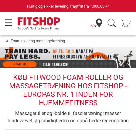
Hurtig og sikker levering, fragtfrit fra
1.000,00 kr.
69x
Foam roller og massagetræning
KØB FITWOOD FOAM ROLLER OG
MASSAGETRÆNING HOS FITSHOP -
EUROPAS NR. 1 INDEN FOR
HJEMMEFITNESS
Massageruller og -bolde til fascietræning: masser
bindevævet, øg smidigheden og opnå bedre regeneration