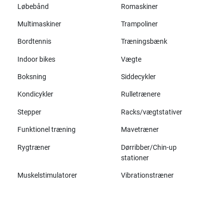
Løbebånd
Romaskiner
Multimaskiner
Trampoliner
Bordtennis
Træningsbænk
Indoor bikes
Vægte
Boksning
Siddecykler
Kondicykler
Rulletrænere
Stepper
Racks/vægtstativer
Funktionel træning
Mavetræner
Rygtræner
Dørribber/Chin-up
stationer
Muskelstimulatorer
Vibrationstræner
Alle mærker