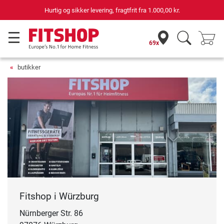
, fragtfrit fra
1.000,00 kr.
69 butikker med 75 e
69x
butikker
Fitshop i Würzburg
Nürnberger Str. 86