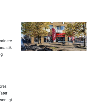
Previous
Next
rainere
mnastik
og
ores
ater
sonligt