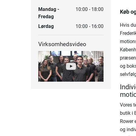
Mandag -
10:00 - 18:00
Køb og
Fredag
Hvis du
Lørdag
10:00 - 16:00
Frederi
motions
Virksomhedsvideo
Københa
præsent
og boks
selvføl
Indiv
moti
Vores t
butik i
Rower e
og indiv