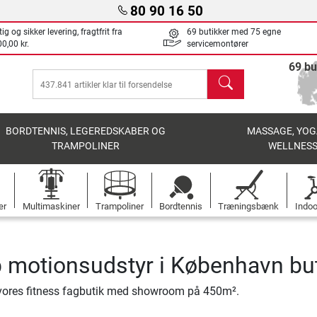
80 90 16 50
ig og sikker levering, fragtfrit fra
69 butikker med 75 egne
0,00 kr.
servicemontører
69 bu
søg
BORDTENNIS, LEGEREDSKABER OG
MASSAGE, YOG
TRAMPOLINER
WELLNES
er
Multimaskiner
Trampoliner
Bordtennis
Træningsbænk
Indoo
 motionsudstyr i København bu
vores fitness fagbutik med showroom på 450m².