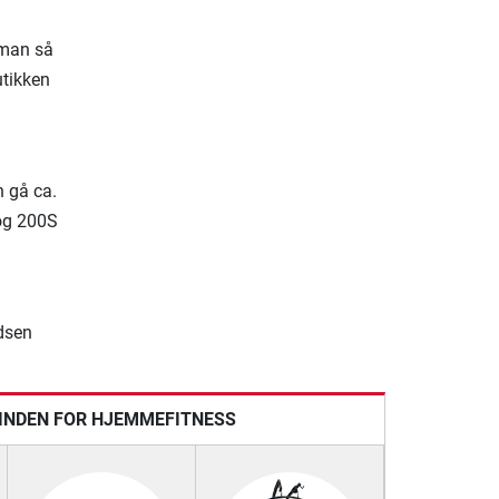
 man så
utikken
n gå ca.
 og 200S
dsen
 INDEN FOR HJEMMEFITNESS