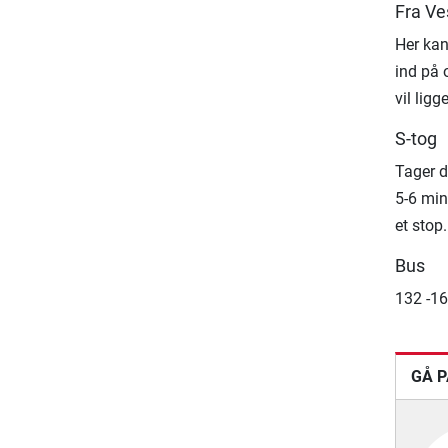
Fra Ve
Her kan
ind på 
vil ligg
S-tog
Tager d
5-6 min
et stop.
Bus
132 -16
GÅ P