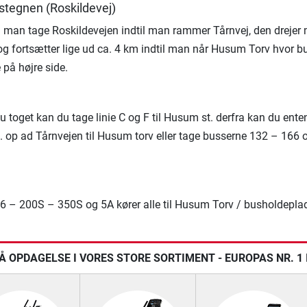
stegnen (Roskildevej)
 man tage Roskildevejen indtil man rammer Tårnvej, den drejer
og fortsætter lige ud ca. 4 km indtil man når Husum Torv hvor b
e på højre side.
u toget kan du tage linie C og F til Husum st. derfra kan du ente
. op ad Tårnvejen til Husum torv eller tage busserne 132 – 166
6 – 200S – 350S og 5A kører alle til Husum Torv / busholdepla
Å OPDAGELSE I VORES STORE SORTIMENT - EUROPAS NR. 1