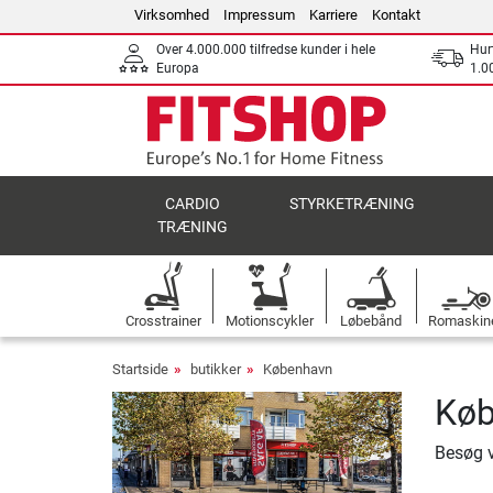
Virksomhed
Impressum
Karriere
Kontakt
Over 4.000.000 tilfredse kunder i hele
Hurt
Europa
1.00
CARDIO
STYRKETRÆNING
TRÆNING
Crosstrainer
Motionscykler
Løbebånd
Romaskin
Startside
butikker
København
Køb
Besøg 