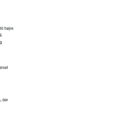
il højre
å
og
ørsel
, der