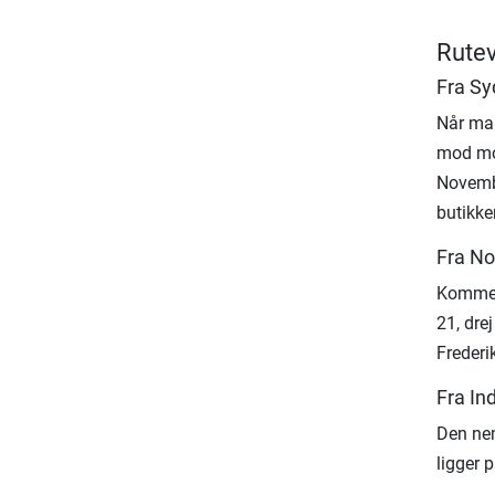
Rutev
Fra Sy
Når man
mod mot
Novembe
butikken
Fra No
Kommer 
21, drej
Frederi
Fra In
Den nem
ligger 