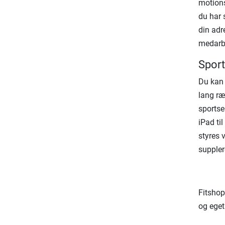
motions
du har 
din adr
medarbe
Sport
Du kan 
lang ræ
sportse
iPad ti
styres 
supple
Fitshop
og eget