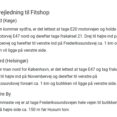
ejledning til Fitshop
d (Køge)
 kommer sydfra, er det lettest at tage E20 motorvejen og holde t
orvej E47 nord og derefter tage frakørsel 21. Drej til højre ind p
rvej og herefter til venstre ind på Frederikssundsvej ca. 1 km 
 vil ligge på venstre side.
rd (Helsingør)
man nord for København, er det lettest at tage E47 og tag frak
 til højre ind på Novembervej og derefter til venstre på
kssundsvej forsæt ca. 1 km og butikken vil ligge på venstre side.
dre By
meste vej er at tage Frederikssundsvejen hele vejen til butikken
på højre side ca. 150 m før Husum torv.