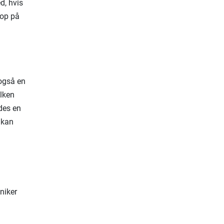
d, hvis
 op på
 også en
lken
edes en
 kan
niker