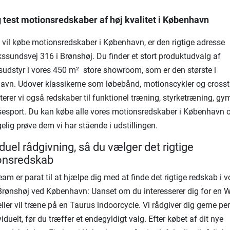
 test motionsredskaber af høj kvalitet i København
 vil købe motionsredskaber i København, er den rigtige adresse
kssundsvej 316 i Brønshøj. Du finder et stort produktudvalg af
udstyr i vores 450 m² store showroom, som er den største i
vn. Udover klassikerne som løbebånd, motionscykler og crosst
erer vi også redskaber til funktionel træning, styrketræning, gy
esport. Du kan købe alle vores motionsredskaber i København 
gelig prøve dem vi har stående i udstillingen.
iduel rådgivning, så du vælger det rigtige
onsredskab
eam er parat til at hjælpe dig med at finde det rigtige redskab i v
 Brønshøj ved København: Uanset om du interesserer dig for en W
ller vil træne på en Taurus indoorcycle. Vi rådgiver dig gerne per
iduelt, før du træffer et endegyldigt valg. Efter købet af dit nye