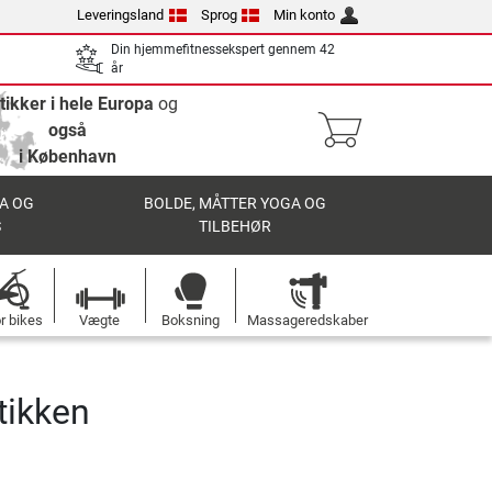
Leveringsland
Sprog
Min konto
Din hjemmefitnessekspert gennem 42
år
tikker i hele Europa
og
også
i København
A OG
BOLDE, MÅTTER YOGA OG
S
TILBEHØR
r bikes
Vægte
Boksning
Massageredskaber
tikken