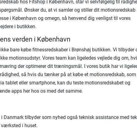
redskab hos Fitshop i København, står vi selvfølgelig til rådighe
spørgsmål. Ønsker du, at vi samler og stiller dit motionsredskab
esse i København og omegn, så henvend dig venligst til vores
jdere i butikken.
ens verden i København
ikke bare købe fitnessredskaber i Brønshøj butikken. Vi tilbyder
kke motionsudstyr. Vores team kan ligeledes vejlede dig om, hvi
rnæring der optimerer dit træningsmål. I vores butik har vi ligel
l rådighed, så hvis du tænker på at købe et motionsredskab, som
via tablet eller smartphone, kan du teste motionsredskabet og
rende apps her hos os med det samme.
 i Danmark tilbyder som nyhed også teknisk assistance med tek
 værksted i huset.