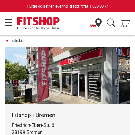
69 butikker med 75 egne servicemontører
69x
butikker
Fitshop i Bremen
Friedrich-Ebert-Str. 6
28199 Bremen