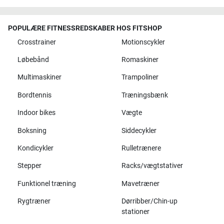
POPULÆRE FITNESSREDSKABER HOS FITSHOP
Crosstrainer
Motionscykler
Løbebånd
Romaskiner
Multimaskiner
Trampoliner
Bordtennis
Træningsbænk
Indoor bikes
Vægte
Boksning
Siddecykler
Kondicykler
Rulletrænere
Stepper
Racks/vægtstativer
Funktionel træning
Mavetræner
Rygtræner
Dørribber/Chin-up
stationer