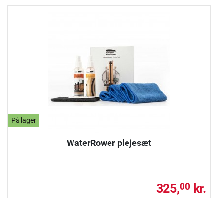
På lager
WaterRower plejesæt
325,
kr.
00