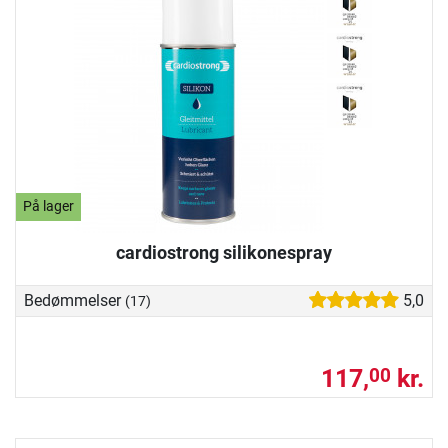
På lager
cardiostrong silikonespray
Bedømmelser
5,0
(17)
117,
kr.
00