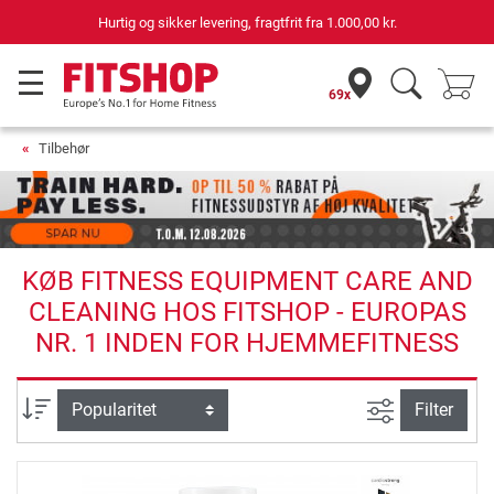
Hurtig og sikker levering, fragtfrit fra
1.000,00 kr.
69x
Tilbehør
KØB FITNESS EQUIPMENT CARE AND
CLEANING HOS FITSHOP - EUROPAS
NR. 1 INDEN FOR HJEMMEFITNESS
Avanceret s
sortering
Filter