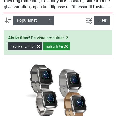
farver og materialer, fra sporty til klassisk og stilrent. Dette
giver variation, og du kan tilpasse dit fitnessur til forskellige
lejligheder.
Avanceret s
sortering
Filter
Aktivt filter!
De viste produkter:
2
Fabrikant: Fitbit
nulstil filter