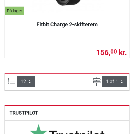
På lager
Fitbit Charge 2-skifterem
156,
kr.
00
Artikel pr. side:
Side
TRUSTPILOT