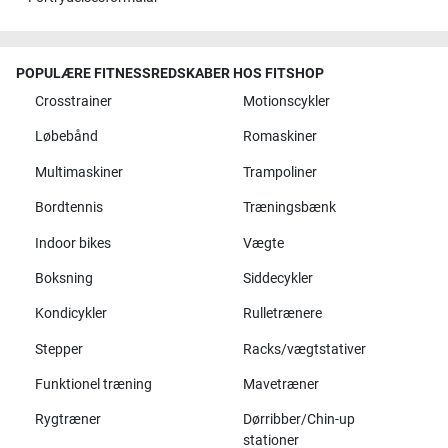
POPULÆRE FITNESSREDSKABER HOS FITSHOP
Crosstrainer
Motionscykler
Løbebånd
Romaskiner
Multimaskiner
Trampoliner
Bordtennis
Træningsbænk
Indoor bikes
Vægte
Boksning
Siddecykler
Kondicykler
Rulletrænere
Stepper
Racks/vægtstativer
Funktionel træning
Mavetræner
Rygtræner
Dørribber/Chin-up
stationer