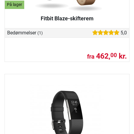
På lager
Fitbit Blaze-skifterem
Bedømmelser
5,0
(1)
462,
kr.
00
fra