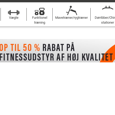
Vægte
Funktionel
Mavetræner/rygtræner
Dørribber/Chi
træning
stationer