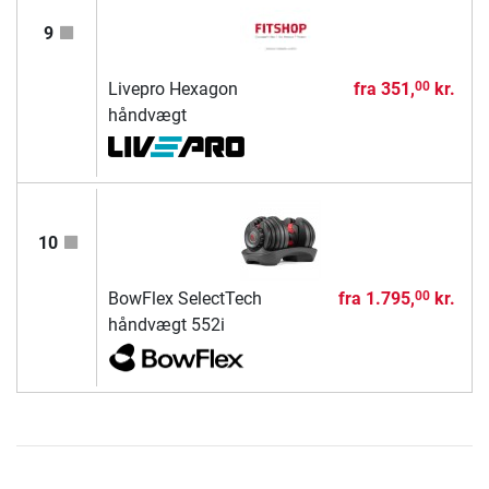
9
Livepro Hexagon
fra
351,
kr.
00
håndvægt
10
BowFlex SelectTech
fra
1.795,
kr.
00
håndvægt 552i