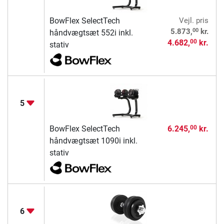
BowFlex SelectTech
Vejl. pris
00
5.873,
kr.
håndvægtsæt 552i inkl.
4.682,
kr.
00
stativ
5
BowFlex SelectTech
6.245,
kr.
00
håndvægtsæt 1090i inkl.
stativ
6