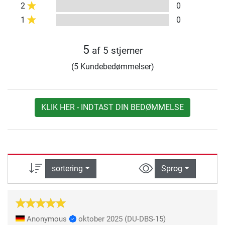
2
0
1
0
5
af 5 stjerner
(5 Kundebedømmelser)
KLIK HER - INDTAST DIN BEDØMMELSE
sortering
Sprog
Anonymous
oktober 2025
(DU-DBS-15)