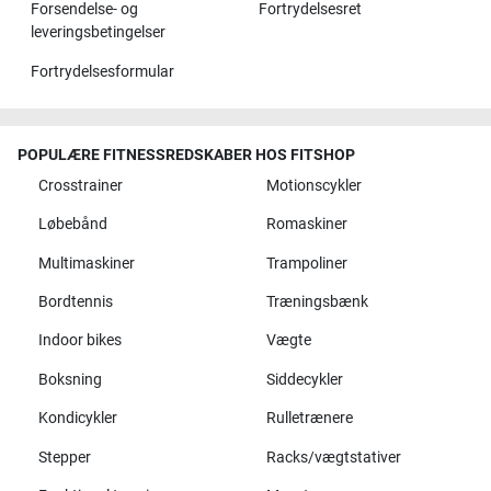
Forsendelse- og
Fortrydelsesret
leveringsbetingelser
Fortrydelsesformular
POPULÆRE FITNESSREDSKABER HOS FITSHOP
Crosstrainer
Motionscykler
Løbebånd
Romaskiner
Multimaskiner
Trampoliner
Bordtennis
Træningsbænk
Indoor bikes
Vægte
Boksning
Siddecykler
Kondicykler
Rulletrænere
Stepper
Racks/vægtstativer