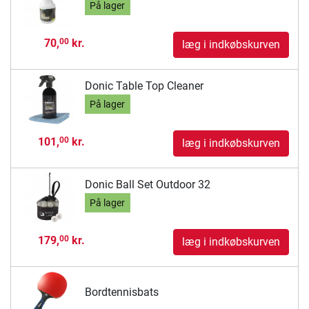
På lager
70,
kr.
00
læg i indkøbskurven
Donic Table Top Cleaner
På lager
101,
kr.
00
læg i indkøbskurven
Donic Ball Set Outdoor 32
På lager
179,
kr.
00
læg i indkøbskurven
Bordtennisbats