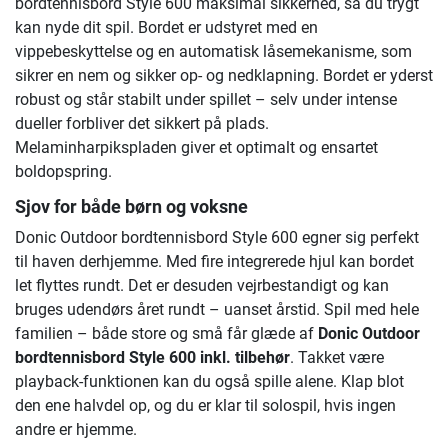
bordtennisbord Style 600 maksimal sikkerhed, så du trygt
kan nyde dit spil. Bordet er udstyret med en
vippebeskyttelse og en automatisk låsemekanisme, som
sikrer en nem og sikker op- og nedklapning. Bordet er yderst
robust og står stabilt under spillet – selv under intense
dueller forbliver det sikkert på plads.
Melaminharpikspladen giver et optimalt og ensartet
boldopspring.
Sjov for både børn og voksne
Donic Outdoor bordtennisbord Style 600 egner sig perfekt
til haven derhjemme. Med fire integrerede hjul kan bordet
let flyttes rundt. Det er desuden vejrbestandigt og kan
bruges udendørs året rundt – uanset årstid. Spil med hele
familien – både store og små får glæde af
Donic Outdoor
bordtennisbord Style 600 inkl. tilbehør
. Takket være
playback-funktionen kan du også spille alene. Klap blot
den ene halvdel op, og du er klar til solospil, hvis ingen
andre er hjemme.