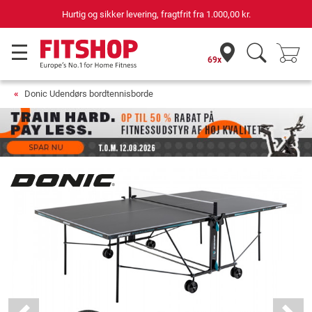
Hurtig og sikker levering, fragtfrit fra
1.000,00 kr.
69x
Donic Udendørs bordtennisborde