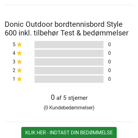
Donic Outdoor bordtennisbord Style
600 inkl. tilbehør Test & bedømmelser
5
0
4
0
3
0
2
0
1
0
0
af 5 stjerner
(0 Kundebedømmelser)
KLIK HER - INDTAST DIN BEDØMMELSE