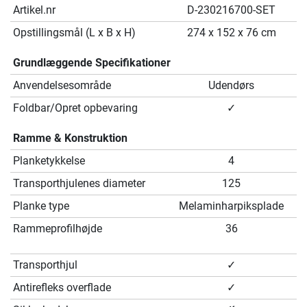
Artikel.nr
D-230216700-SET
Opstillingsmål (L x B x H)
274 x 152 x 76 cm
Grundlæggende Specifikationer
Anvendelsesområde
Udendørs
Foldbar/Opret opbevaring
✓
Ramme & Konstruktion
Planketykkelse
4
Transporthjulenes diameter
125
Planke type
Melaminharpiksplade
Rammeprofilhøjde
36
Transporthjul
✓
Antirefleks overflade
✓