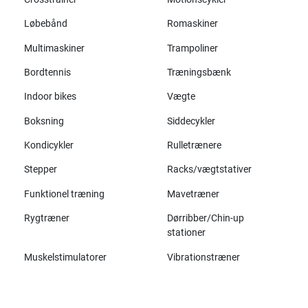
Løbebånd
Romaskiner
Multimaskiner
Trampoliner
Bordtennis
Træningsbænk
Indoor bikes
Vægte
Boksning
Siddecykler
Kondicykler
Rulletrænere
Stepper
Racks/vægtstativer
Funktionel træning
Mavetræner
Rygtræner
Dørribber/Chin-up
stationer
Muskelstimulatorer
Vibrationstræner
Alle mærker