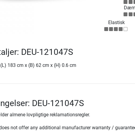
Dæm
Elastisk
taljer: DEU-121047S
 (L) 183 cm x (B) 62 cm x (H) 0.6 cm
ingelser: DEU-121047S
lder almene lovpligtige reklamationsregler.
oes not offer any additional manufacturer warranty / guarante