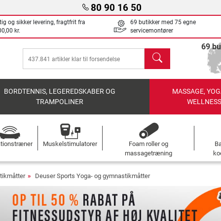
80 90 16 50
ig og sikker levering, fragtfrit fra
69 butikker med 75 egne
0,00 kr.
servicemontører
69 bu
søg
BORDTENNIS, LEGEREDSKABER OG
MASSAGE, YOG
TRAMPOLINER
WELLNES
ationstræner
Muskelstimulatorer
Foam roller og
B
massagetræning
ko
tikmåtter
Deuser Sports Yoga- og gymnastikmåtter