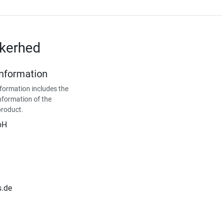
kkerhed
Information
formation includes the
nformation of the
product.
bH
s.de