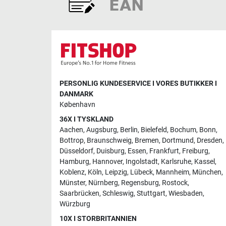
PERSONLIG KUNDESERVICE I VORES BUTIKKER I
DANMARK
København
36X I TYSKLAND
Aachen
,
Augsburg
,
Berlin
,
Bielefeld
,
Bochum
,
Bonn
,
Bottrop
,
Braunschweig
,
Bremen
,
Dortmund
,
Dresden
,
Düsseldorf
,
Duisburg
,
Essen
,
Frankfurt
,
Freiburg
,
Hamburg
,
Hannover
,
Ingolstadt
,
Karlsruhe
,
Kassel
,
Koblenz
,
Köln
,
Leipzig
,
Lübeck
,
Mannheim
,
München
,
Münster
,
Nürnberg
,
Regensburg
,
Rostock
,
Saarbrücken
,
Schleswig
,
Stuttgart
,
Wiesbaden
,
Würzburg
10X I STORBRITANNIEN