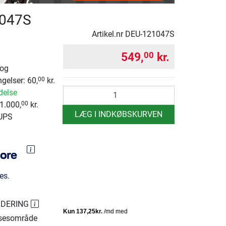
047S
Artikel.nr
DEU-121047S
549,
kr.
00
 og
ngelser: 60,
kr.
00
antal
delse
1.000,
kr.
00
LÆG I INDKØBSKURVEN
 UPS
es.
RDERING
sesområde