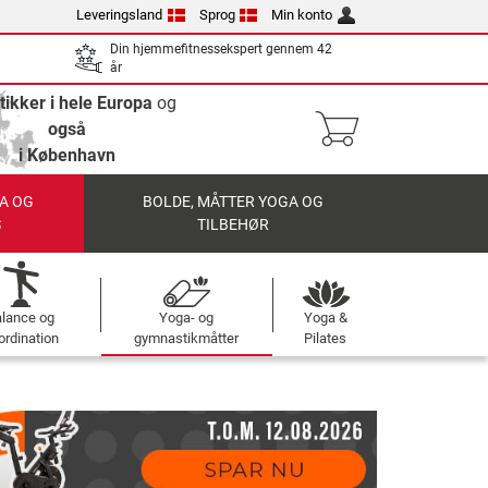
Leveringsland
Sprog
Min konto
Din hjemmefitnessekspert gennem 42
år
tikker i hele Europa
og
også
i København
A OG
BOLDE, MÅTTER YOGA OG
S
TILBEHØR
alance og
Yoga- og
Yoga &
ordination
gymnastikmåtter
Pilates