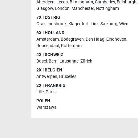
Aberdeen
,
Leeds
,
Birmingham
,
Camberley
,
Edinburgh
,
Glasgow
,
London
,
Manchester
,
Nottingham
7X I ØSTRIG
Graz
,
Innsbruck
,
Klagenfurt
,
Linz
,
Salzburg
,
Wien
6X I HOLLAND
Amsterdam
,
Bodegraven
,
Den Haag
,
Eindhoven
,
Roosendaal
,
Rotterdam
4X I SCHWEIZ
Basel
,
Bern
,
Lausanne
,
Zürich
2X I BELGIEN
Antwerpen
,
Bruxelles
2X I FRANKRIG
Lille
,
Paris
POLEN
Warszawa