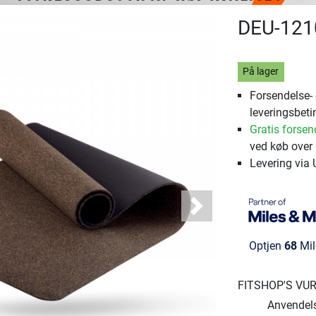
DEU-121
På lager
Forsendelse-
leveringsbeti
Gratis forsen
ved køb over 
Levering via
Next
Optjen
68
Mil
FITSHOP'S VU
Anvendel