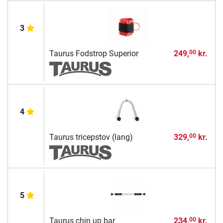
3
Taurus Fodstrop Superior
249,
kr.
00
4
Taurus tricepstov (lang)
329,
kr.
00
5
Taurus chin up bar
234,
kr.
00