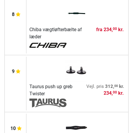
8
Chiba vægtløfterbælte af
fra
234,
kr.
00
læder
9
00
Taurus push up greb
Vejl. pris
312,
kr.
234,
kr.
00
Twister
10