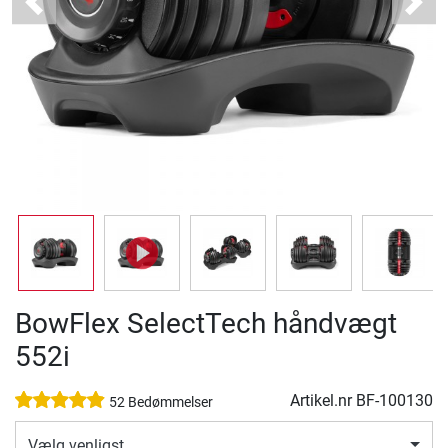
Previous
Next
BowFlex SelectTech håndvægt
552i
Artikel.nr
BF-100130
52 Bedømmelser
Vælg venligst