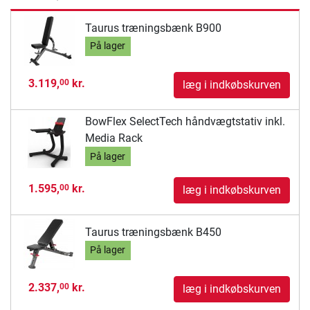
Taurus træningsbænk B900
På lager
3.119,
kr.
00
læg i indkøbskurven
BowFlex SelectTech håndvægtstativ inkl.
Media Rack
På lager
1.595,
kr.
00
læg i indkøbskurven
Taurus træningsbænk B450
På lager
2.337,
kr.
00
læg i indkøbskurven