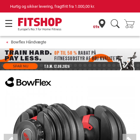
69 butikker med 75 egne servicemontører
69x
Bowflex Håndvægte