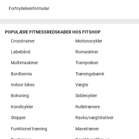
Fortrydelsesformular
POPULÆRE FITNESSREDSKABER HOS FITSHOP
Crosstrainer
Motionscykler
Løbebånd
Romaskiner
Multimaskiner
Trampoliner
Bordtennis
Træningsbænk
Indoor bikes
Vægte
Boksning
Siddecykler
Kondicykler
Rulletrænere
Stepper
Racks/vægtstativer
Funktionel træning
Mavetræner