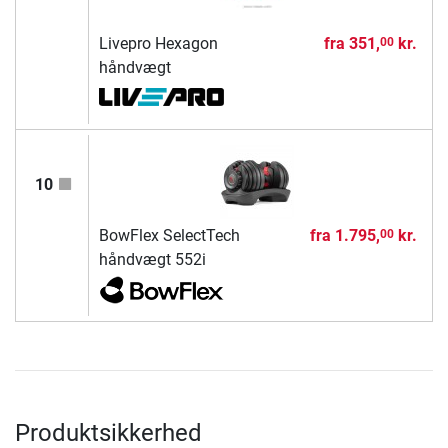
Livepro Hexagon
fra
351,
kr.
00
håndvægt
10
BowFlex SelectTech
fra
1.795,
kr.
00
håndvægt 552i
Produktsikkerhed