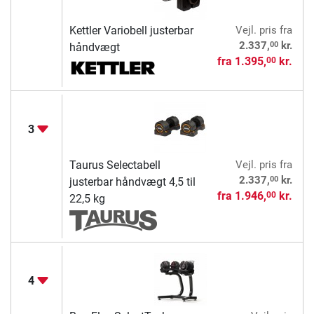
Kettler Variobell justerbar
Vejl. pris
fra
00
2.337,
kr.
håndvægt
fra
1.395,
kr.
00
3
Taurus Selectabell
Vejl. pris
fra
00
2.337,
kr.
justerbar håndvægt 4,5 til
fra
1.946,
kr.
00
22,5 kg
4