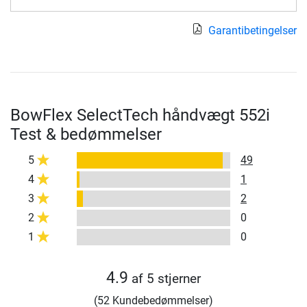
Garantibetingelser
BowFlex SelectTech håndvægt 552i
Test & bedømmelser
5
49
4
1
3
2
2
0
1
0
4.9
af 5 stjerner
(52 Kundebedømmelser)