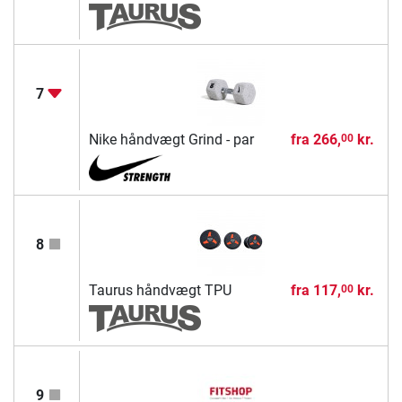
7
Nike håndvægt Grind - par
fra
266,
kr.
00
8
Taurus håndvægt TPU
fra
117,
kr.
00
9