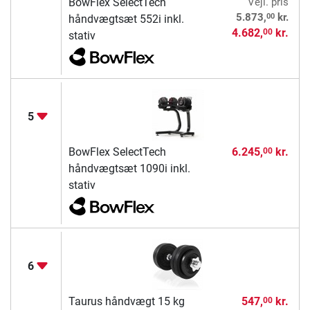
BowFlex SelectTech
Vejl. pris
00
5.873,
kr.
håndvægtsæt 552i inkl.
4.682,
kr.
00
stativ
5
BowFlex SelectTech
6.245,
kr.
00
håndvægtsæt 1090i inkl.
stativ
6
Taurus håndvægt 15 kg
547,
kr.
00