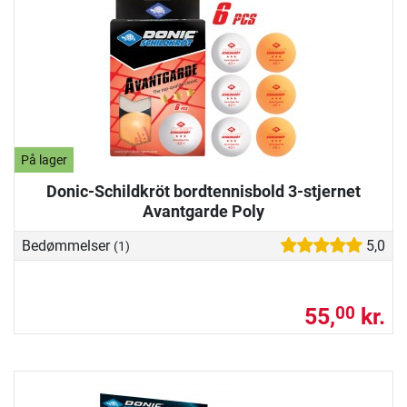
På lager
Donic-Schildkröt bordtennisbold 3-stjernet
Avantgarde Poly
Bedømmelser
5,0
(1)
55,
kr.
00