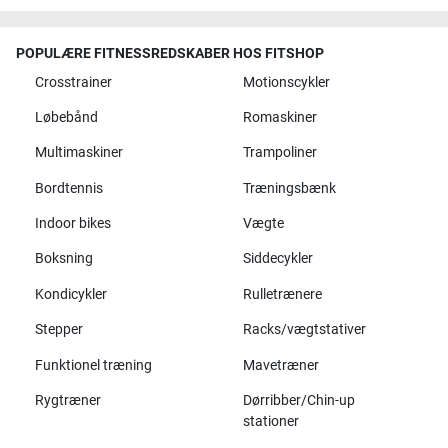
POPULÆRE FITNESSREDSKABER HOS FITSHOP
Crosstrainer
Motionscykler
Løbebånd
Romaskiner
Multimaskiner
Trampoliner
Bordtennis
Træningsbænk
Indoor bikes
Vægte
Boksning
Siddecykler
Kondicykler
Rulletrænere
Stepper
Racks/vægtstativer
Funktionel træning
Mavetræner
Rygtræner
Dørribber/Chin-up
stationer