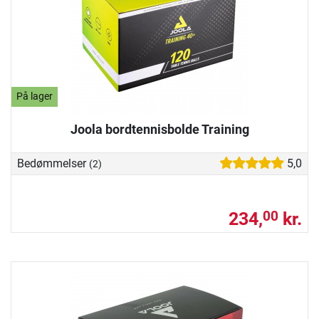
På lager
Joola bordtennisbolde Training
Bedømmelser
5,0
(2)
234,
kr.
00