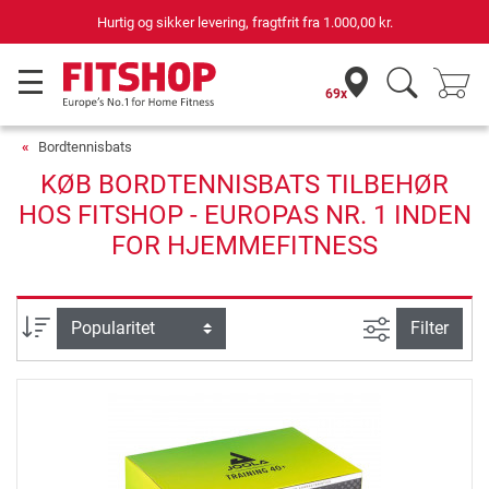
Hurtig og sikker levering, fragtfrit fra
1.000,00 kr.
69x
Bordtennisbats
KØB BORDTENNISBATS TILBEHØR
HOS FITSHOP - EUROPAS NR. 1 INDEN
FOR HJEMMEFITNESS
Avanceret s
sortering
Filter