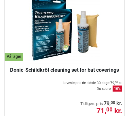
På lager
Donic-Schildkröt cleaning set for bat coverings
Laveste pris de sidste 30 dage
79,
kr.
00
Du sparer
10%
00
79,
kr.
Tidligere pris
71,
kr.
00