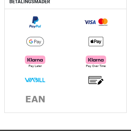
BETALINGSMÅDER