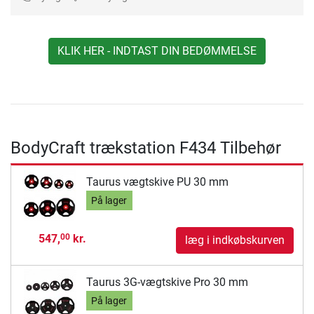
KLIK HER - INDTAST DIN BEDØMMELSE
BodyCraft trækstation F434 Tilbehør
Taurus vægtskive PU 30 mm
På lager
547,
kr.
00
læg i indkøbskurven
Taurus 3G-vægtskive Pro 30 mm
På lager