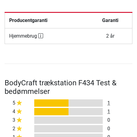
Producentgaranti
Garanti
Hjemmebrug
2 år
BodyCraft trækstation F434 Test &
bedømmelser
5
1
4
1
3
0
2
0