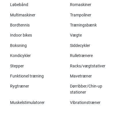
Løbebånd
Romaskiner
Multimaskiner
Trampoliner
Bordtennis
Træningsbænk
Indoor bikes
Vægte
Boksning
Siddecykler
Kondicykler
Rulletrænere
Stepper
Racks/vægtstativer
Funktionel træning
Mavetræner
Rygtræner
Dørribber/Chin-up
stationer
Muskelstimulatorer
Vibrationstræner
Alle mærker