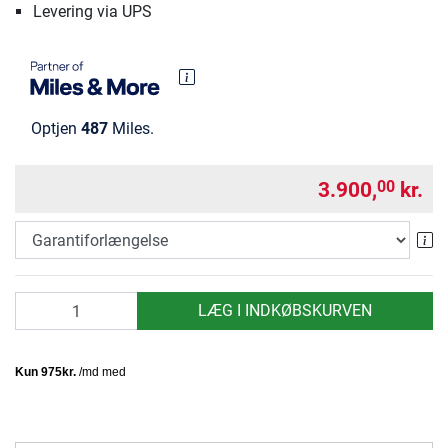
Levering via UPS
Optjen
487
Miles.
3.900,
kr.
00
Ga
antal
LÆG I INDKØBSKURVEN